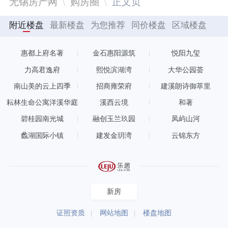
无锡房产网
购房圈
正文页
附近楼盘
最新楼盘
为您推荐
同价楼盘
区域楼盘
惠都上府名著
金石惠阳源筑
悦阳九玺
力高君逸府
熙悦滨湖湾
大华公园荟
南山美的云上四季
招商雍荣府
建溪朗诗御萃里
耘林生命公寓洋溪华庭
溪西云境
和著
碧桂园南光城
融创玉兰玖园
凤屿山河
蠡湖国际小镇
建发金玥湾
云锦东方
新房
证照资质
网站地图
楼盘地图