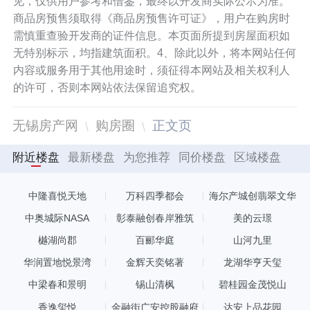
见，仅供用户参考和借鉴，最终以开发商实际公示为准。
商品房预售须取得《商品房预售许可证》，用户在购房时
需慎重查验开发商的证件信息。本页面所提到房屋面积如
无特别标示，均指建筑面积。4、除此以外，将本网站任何
内容或服务用于其他用途时，须征得本网站及相关权利人
的许可，否则本网站依法保留追究权。
无锡房产网
购房圈
正文页
附近楼盘
最新楼盘
为您推荐
同价楼盘
区域楼盘
中隆喜悦天地
万科四季都会
海尔产城创翡翠文华
中奥城际NASA
彰泰融创春岸雅筑
美的云璟
樾湖尚郡
百郦华庭
山河九里
华润置地悦景湾
金辉天奕铭著
龙湖华亨天玺
中梁春和景明
锡山清枫
碧桂园金茂悦山
香逸玺悦
金融街广安控股融府
达安上品花园