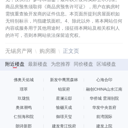
商品房预售须取得《商品房预售许可证》，用户在购房时
需慎重查验开发商的证件信息。本页面所提到房屋面积如
无特别标示，均指建筑面积。4、除此以外，将本网站任何
内容或服务用于其他用途时，须征得本网站及相关权利人
的许可，否则本网站依法保留追究权。
无锡房产网
购房圈
正文页
附近楼盘
最新楼盘
为您推荐
同价楼盘
区域楼盘
佛奥天佑城
新发中鹰黑森林
心海合印
璟萃
铂宸府
融创CHINA山水江南
玖珑悦
星澜云邸
华侨城 雲湖别院
奥体潮鸣
愉樾天成
华发中央首府
仁恒海和院
御璟天玺
前湾国际
朗诗新郡
建发青江悦府
建发上院