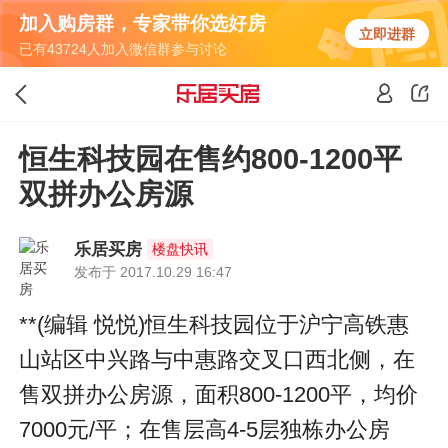
加入购房群，专家带你选好房
立即进群
已有43724人加入微信群参与讨论
恒生科技园在售约800-1200平
双拼办公房源
乐居买房
楼盘快讯
发布于 2017.10.29 16:47
**(编辑 悦悦)恒生科技园位于沪宁高铁惠
山站区中兴路与中惠路交叉口西北侧，在
售双拼办公房源，面积800-1200平，均价
7000元/平；在售层高4-5层独栋办公房