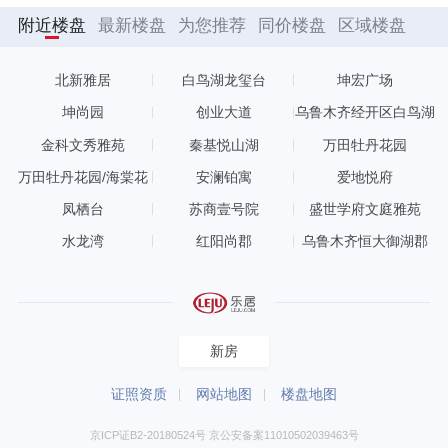
附近楼盘
最新楼盘
为您推荐
同价楼盘
区域楼盘
北新雅居
白鸟湖龙玺台
坤宏广场
坤尚园
创业大道
乌鲁木齐经开区白鸟湖
万达广场
金科文秀雅苑
秦基悦山湖
万田牡丹花园
万田牡丹花园/海棠花
安澜铂寓
爱地悦府
园
凤栖台
苏商壹号院
盛世学府文庭雅苑
水龙湾
红阳尚郡
乌鲁木齐恒大御湖郡
新房
证照资质
网站地图
楼盘地图
京ICP证B2-20180524号 京公安备案11010502039463号