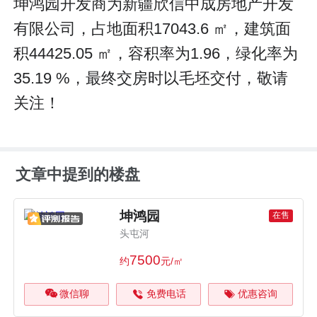
坤鸿园开发商为新疆欣信中成房地产开发
有限公司，占地面积17043.6 ㎡，建筑面
积44425.05 ㎡，容积率为1.96，绿化率为
35.19 %，最终交房时以毛坯交付，敬请
关注！
文章中提到的楼盘
坤鸿园
在售
头屯河
7500
约
元/㎡
微信聊
免费电话
优惠咨询