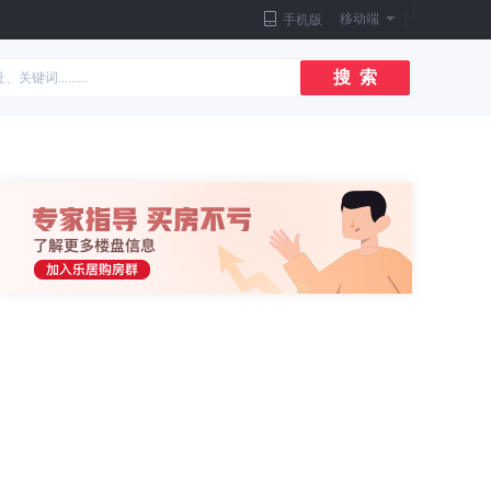
|
移动端
|
手机版
搜 索