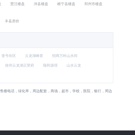
盘
贾汪楼盘
沛县楼盘
睢宁县楼盘
邳州市楼盘
丰县房价
壹号街区
云龙湖峰荟
招商万科山水间
徐州云龙湖正荣府
颐和源璟
山水云龙
，售楼电话，绿化率，周边配套，商场，超市，学校，医院，银行，周边