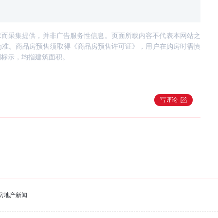
求而采集提供，并非广告服务性信息。页面所载内容不代表本网站之
为准。商品房预售须取得《商品房预售许可证》，用户在购房时需慎
别标示，均指建筑面积。
写评论
房地产新闻