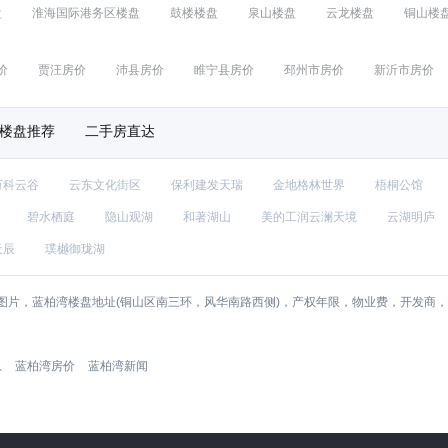
盘
淮海国际港务区楼盘
鼓楼楼盘
泉山楼盘
云龙楼盘
铜山楼
价
贾汪房价
沛县房价
睢宁县房价
邳州市房价
新沂市房价
楼盘推荐
二手房直达
万科云谷
云东文化街区
保利建发天瑞
金地格林世界
梧桐公馆
碧水栖庭
隐山观湖
和著湖山
美的工润云澜天境
云湖明庐
天辰
璞樾御珑湖
图片，蓝柏湾楼盘地址(铜山区南三环，风华南路西侧)，产权年限，物业费，开发商
息
蓝柏湾房价
蓝柏湾新闻