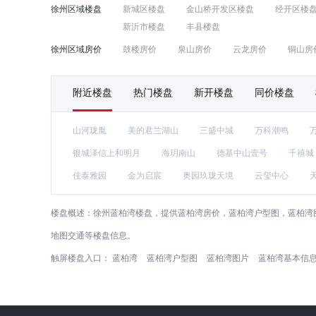
徐州区域楼盘
新城区楼盘
金山桥开发区楼盘
经开区楼
新沂市楼盘
丰县楼盘
徐州区域房价
鼓楼房价
泉山房价
云龙房价
铜山房
附近楼盘
热门楼盘
新开楼盘
同价楼盘
山河珑胤
美的君兰湖山
三盛中城
万科潮鸣
银城泽信上和明月
海玥南山
德基中山壹号
千禧城
佳泰雅园
金为启宸
奥园玖珑天境
云玺中心
楼盘概述：
徐州蓝柏湾楼盘，提供蓝柏湾房价，蓝柏湾户型图，蓝柏湾
地图交通等楼盘信息。
触屏楼盘入口：
蓝柏湾
蓝柏湾户型图
蓝柏湾图片
蓝柏湾基本信