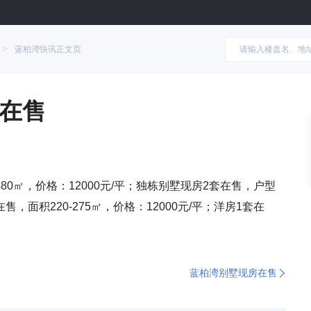
>
蓝柏湾快讯正文页
在售
80㎡，价格：12000元/平；独栋别墅现房2套在售，户型
在售，面积220-275㎡，价格：12000元/平；洋房1套在
蓝柏湾别墅现房在售