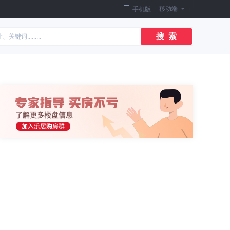
|
移动端
|
手机版
搜 索