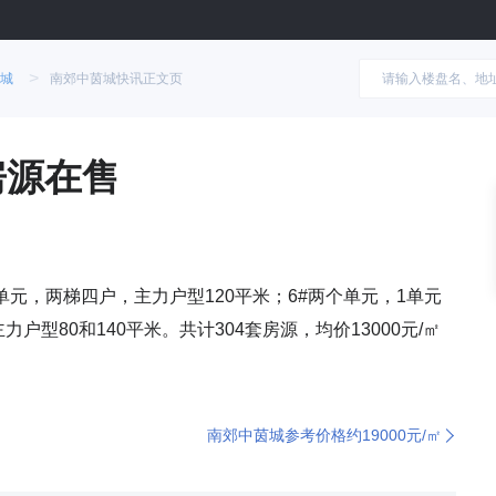
>
城
南郊中茵城快讯正文页
房源在售
个单元，两梯四户，主力户型120平米；6#两个单元，1单元
户型80和140平米。共计304套房源，均价13000元/㎡
南郊中茵城参考价格约19000元/㎡