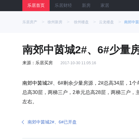
乐居首页
乐居财经
新房
家居
>
>
>
>
乐居房产
徐州新房
徐州楼盘
云龙楼盘
南郊中茵
南郊中茵城2#、6#少量
来源：乐居买房
2017-10-30 11:05:16
南郊中茵城
2#、6#剩余少量房源，2#总高34层，1
总高30层，两梯三户，2单元总高28层，两梯三户，主力
左右。
南郊中茵城2#、6#已开盘