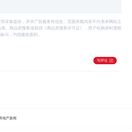
求而采集提供，并非广告服务性信息。页面所载内容不代表本网站之
为准。商品房预售须取得《商品房预售许可证》，用户在购房时需慎
别标示，均指建筑面积。
写评论
房地产新闻