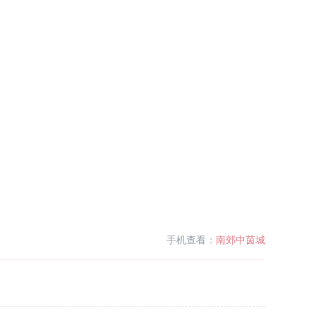
手机查看：
南郊中茵城