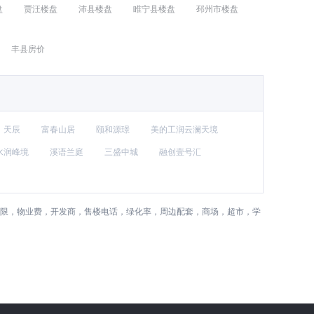
盘
贾汪楼盘
沛县楼盘
睢宁县楼盘
邳州市楼盘
丰县房价
天辰
富春山居
颐和源璟
美的工润云澜天境
水润峰境
溪语兰庭
三盛中城
融创壹号汇
年限，物业费，开发商，售楼电话，绿化率，周边配套，商场，超市，学