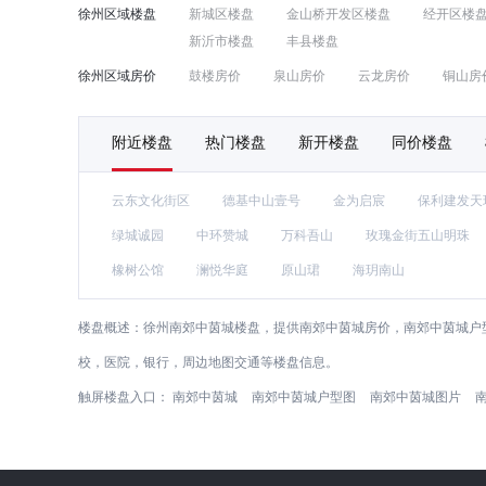
徐州区域楼盘
新城区楼盘
金山桥开发区楼盘
经开区楼
新沂市楼盘
丰县楼盘
徐州区域房价
鼓楼房价
泉山房价
云龙房价
铜山房
附近楼盘
热门楼盘
新开楼盘
同价楼盘
云东文化街区
德基中山壹号
金为启宸
保利建发天
绿城诚园
中环赞城
万科吾山
玫瑰金街五山明珠
橡树公馆
澜悦华庭
原山珺
海玥南山
楼盘概述：
徐州南郊中茵城楼盘，提供南郊中茵城房价，南郊中茵城户
校，医院，银行，周边地图交通等楼盘信息。
触屏楼盘入口：
南郊中茵城
南郊中茵城户型图
南郊中茵城图片