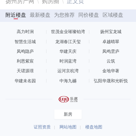
扬州房产网
购房圈
正文页
附近楼盘
最新楼盘
为您推荐
同价楼盘
区域楼盘
高力时涧
世茂金业璀璨铂湾
扬州宝龙城
智慧生活城
龙湖春江天玺
卓越晴翠
凤鸣隐庐
华建天庆
凤鸣雲庐
利恩紫宸
时润蓝湾
云筑
天珺源璟
运河京杭湾
金地华著
华建未名园
中海九樾
弘阳华晟和光昕悦
新房
证照资质
网站地图
楼盘地图