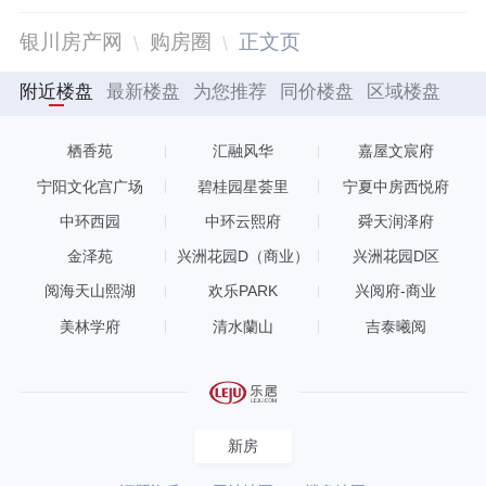
银川房产网
购房圈
正文页
附近楼盘
最新楼盘
为您推荐
同价楼盘
区域楼盘
栖香苑
汇融风华
嘉屋文宸府
宁阳文化宫广场
碧桂园星荟里
宁夏中房西悦府
中环西园
中环云熙府
舜天润泽府
金泽苑
兴洲花园D（商业）
兴洲花园D区
阅海天山熙湖
欢乐PARK
兴阅府-商业
美林学府
清水蘭山
吉泰曦阅
新房