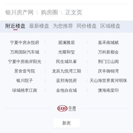
银川房产网
购房圈
正文页
附近楼盘
最新楼盘
为您推荐
同价楼盘
区域楼盘
宁夏中房永悦府
观澜雅居
嘉禾南城赋
万商国际汽车城
光耀和玺
万科新都会
宁夏中房南岸阳光
民生城玖峯
荆门江山阅
景舍壹号院
龙辰九悦湾三期
庆丰御锦湾
银川院子
蓝邦海悦府
天山海世界黄河明珠
绿城桃李江南
金地自在城
澳海南棠印
新房