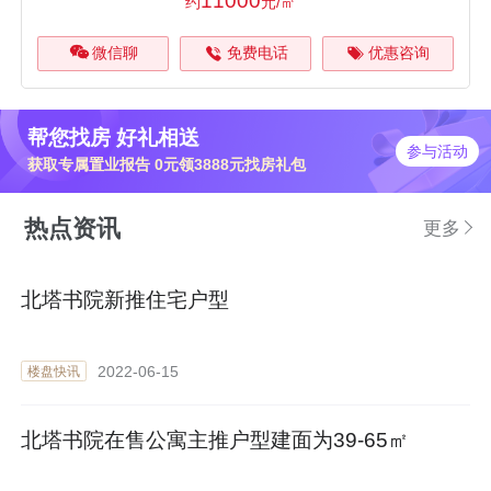
11000
约
元/㎡
微信聊
免费电话
优惠咨询
帮您找房 好礼相送
参与活动
获取专属置业报告 0元领3888元找房礼包
热点资讯
更多
北塔书院新推住宅户型
2022-06-15
楼盘快讯
北塔书院在售公寓主推户型建面为39-65㎡