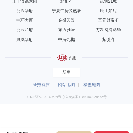
正丰海德家园
北郡府
绿地21城
公园华府
宁夏中房悦然居
民生如院
中环大厦
金盛阅景
亘元财富汇
公园和府
东方雅居
万科阅海锦绣
凤凰华府
中海九樾
紫悦府
新房
证照资质
网站地图
楼盘地图
京ICP证B2-20180524号 京公安备案11010502039463号