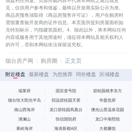
或盈利性用途。页面所载内容不代表本网站之观点或意
见，仅供用户参考和借鉴，最终以开发商实际公示为准。
商品房预售须取得《商品房预售许可证》，用户在购房时
需慎重查验开发商的证件信息。本页面所提到房屋面积如
无特别标示，均指建筑面积。4、除此以外，将本网站任何
内容或服务用于其他用途时，须征得本网站及相关权利人
的许可，否则本网站依法保留追究权。
烟台房产网
购房圈
正文页
附近楼盘
最新楼盘
为您推荐
同价楼盘
区域楼盘
瑞莱府
国宾壹号院
碧桂园桃李东方
烟台恒大阳光半岛
招远碧桂园天誉
华盈悦府
南山西海岸
龙口碧桂园凤凰台
佛光山景温泉花园
滟澜山
恒信国悦府
龙口中南熙悦
果岭海岸
海涛新都A区
大都馨悦