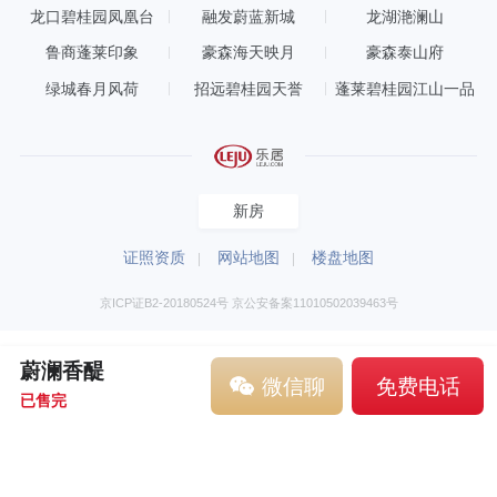
龙口碧桂园凤凰台
融发蔚蓝新城
龙湖滟澜山
鲁商蓬莱印象
豪森海天映月
豪森泰山府
绿城春月风荷
招远碧桂园天誉
蓬莱碧桂园江山一品
新房
证照资质
网站地图
楼盘地图
京ICP证B2-20180524号 京公安备案11010502039463号
蔚澜香醍
微信聊
免费电话
已售完