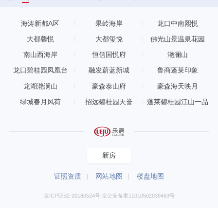
海涛新都A区
果岭海岸
龙口中南熙悦
大都馨悦
大都玺悦
佛光山景温泉花园
南山西海岸
恒信国悦府
滟澜山
龙口碧桂园凤凰台
融发蔚蓝新城
鲁商蓬莱印象
龙湖滟澜山
豪森泰山府
豪森海天映月
绿城春月风荷
招远碧桂园天誉
蓬莱碧桂园江山一品
新房
证照资质
网站地图
楼盘地图
京ICP证B2-20180524号 京公安备案11010502039463号