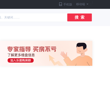
|
移动端
|
手机版
搜 索