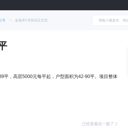
>
1号
金海岸1号快讯正文页
平
89平，高层5000元每平起，户型面积为42-90平。项目整体
已经是最后一篇了