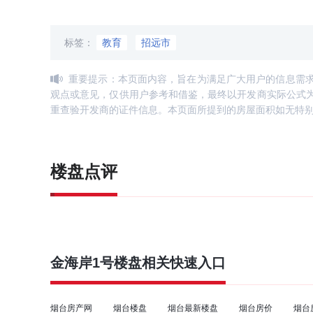
标签：
教育
招远市
重要提示：本页面内容，旨在为满足广大用户的信息需
观点或意见，仅供用户参考和借鉴，最终以开发商实际公式
重查验开发商的证件信息。本页面所提到的房屋面积如无特
楼盘点评
金海岸1号
楼盘相关快速入口
烟台房产网
烟台楼盘
烟台最新楼盘
烟台房价
烟台