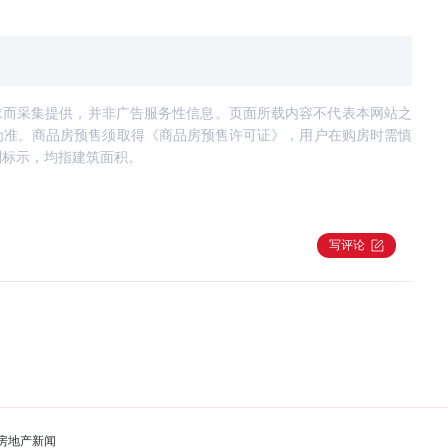
求而采集提供，并非广告服务性信息。页面所载内容不代表本网站之
为准。商品房预售须取得《商品房预售许可证》，用户在购房时需慎
别标示，均指建筑面积。
写评论
房地产新闻