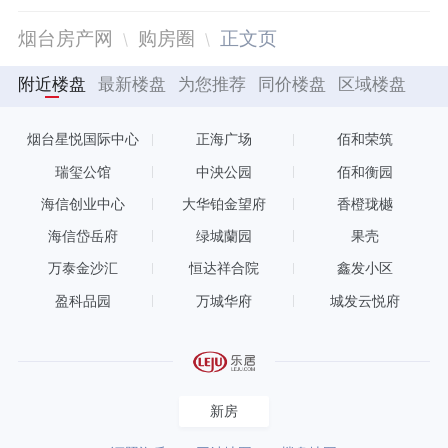
烟台房产网
购房圈
正文页
附近楼盘
最新楼盘
为您推荐
同价楼盘
区域楼盘
烟台星悦国际中心
正海广场
佰和荣筑
瑞玺公馆
中泱公园
佰和衡园
海信创业中心
大华铂金望府
香橙珑樾
海信岱岳府
绿城蘭园
果壳
万泰金沙汇
恒达祥合院
鑫发小区
盈科品园
万城华府
城发云悦府
新房