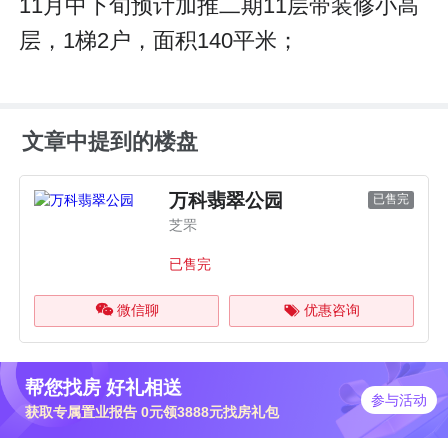
11月中下旬预计加推二期11层带装修小高
层，1梯2户，面积140平米；
文章中提到的楼盘
万科翡翠公园
已售完
芝罘
已售完
微信聊
优惠咨询
帮您找房 好礼相送
参与活动
获取专属置业报告 0元领3888元找房礼包