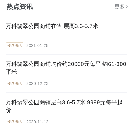
热点资讯
更多
万科翡翠公园商铺在售 层高3.6-5.7米
2021-01-25
楼盘快讯
万科翡翠公园商铺均价约20000元每平 约61-300
平米
2020-12-23
楼盘快讯
万科翡翠公园商铺层高3.6-5.7米 9999元每平起
价
2020-11-12
楼盘快讯