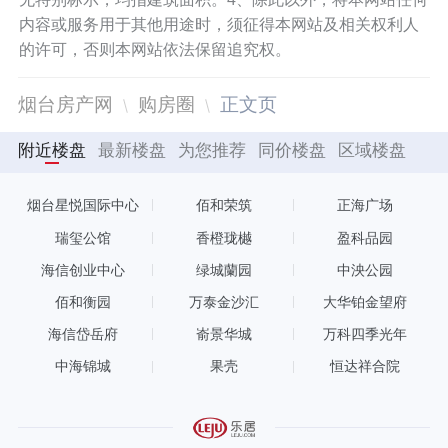
内容或服务用于其他用途时，须征得本网站及相关权利人
的许可，否则本网站依法保留追究权。
烟台房产网
购房圈
正文页
附近楼盘
最新楼盘
为您推荐
同价楼盘
区域楼盘
烟台星悦国际中心
佰和荣筑
正海广场
瑞玺公馆
香橙珑樾
盈科品园
海信创业中心
绿城蘭园
中泱公园
佰和衡园
万泰金沙汇
大华铂金望府
海信岱岳府
嵛景华城
万科四季光年
中海锦城
果壳
恒达祥合院