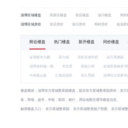
淄博区域楼盘
高新区楼盘
张店楼盘
淄川楼盘
周村
淄博区域房价
张店房价
淄川房价
周村房价
临淄房
附近楼盘
热门楼盘
新开楼盘
同价楼盘
金晟丽水九樾
美力城
洪铝东城华府
远方凤栖园
淄博保利城一期
华光里
国瓷公馆
金城荣基柳泉书
中南紫云集
汇铭昌国府
恒久秀园
淄博恒大翡翠华
楼盘概述：
淄博东方星城塾香园楼盘，提供东方星城塾香园房价，东方
套，商场，超市，学校，医院，银行，周边地图交通等楼盘信息。
触屏楼盘入口：
东方星城塾香园
东方星城塾香园户型图
东方星城