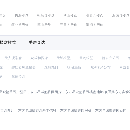
楼盘
临淄楼盘
桓台县楼盘
博山楼盘
高青县楼盘
沂源县楼盘
价
桓台县房价
博山房价
高青县房价
沂源县房价
楼盘推荐
二手房直达
天齐观棠府
众成和悦府
天鸿玖墅
天鸿玖墅
新东升佑园
院
碧桂园凤凰星著
芝柏经典
明湖壹品
明湖未来公馆
南益名
庭
海德公园
星城塾香园户型图，东方星城塾香园图片，东方星城塾香园楼盘地址(联通路东方实验
塾香园图片
东方星城塾香园基本信息
东方星城塾香园房价
东方星城塾香园新闻