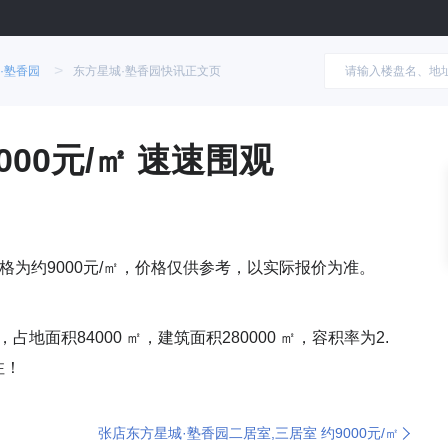
>
·塾香园
东方星城·塾香园快讯正文页
00元/㎡ 速速围观
㎡，价格为约9000元/㎡，价格仅供参考，以实际报价为准。
面积84000 ㎡，建筑面积280000 ㎡，容积率为2.
注！
张店东方星城·塾香园二居室,三居室 约9000元/㎡