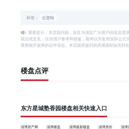
标签：
公交站
重要提示：本页面内容，旨在为满足广大用户的信息需
观点或意见，仅供用户参考和借鉴，最终以开发商实际公式
重查验开发商的证件信息。本页面所提到的房屋面积如无特
楼盘点评
东方星城塾香园
楼盘相关快速入口
淄博房产网
淄博楼盘
淄博最新楼盘
淄博房价
淄博