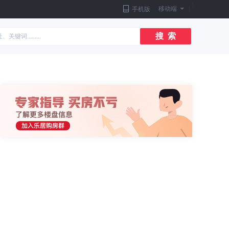
|
移动端
|
手机版
搜 索