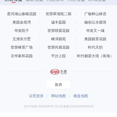
星河湖山春晓花园
世荣翠湖苑二期
广银畔山林语
奥园金坭湾
诚丰荔园
融创云水观璟
华发院子
世荣暻观花园
华发又一城
五洲东方墅
峰泽丽苑
奥园丽景花园
世荣峰景广场
世荣尚观花园
时代天韵
京华家和花园
平沙上院
时代都荟大境（珠海）
新房
证照资质
网站地图
楼盘地图
京ICP证B2-20180524号 京公安备案11010502039463号