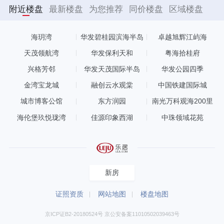
附近楼盘
最新楼盘
为您推荐
同价楼盘
区域楼盘
海玥湾
华发碧桂园滨海半岛
卓越旭辉江屿海
天茂领航湾
华发保利天和
粤海拾桂府
兴格芳邻
华发天茂国际半岛
华发公园四季
金湾宝龙城
融创云水观棠
中国铁建国际城
城市博客公馆
东方润园
南光万科观海200里
海伦堡玖悦珑湾
佳源印象西湖
中珠领域花苑
新房
证照资质
网站地图
楼盘地图
京ICP证B2-20180524号 京公安备案11010502039463号