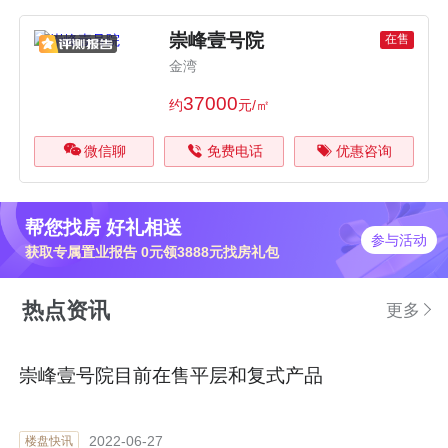
崇峰壹号院
在售
金湾
37000
约
元/㎡
微信聊
免费电话
优惠咨询
帮您找房 好礼相送
参与活动
获取专属置业报告 0元领3888元找房礼包
热点资讯
更多
崇峰壹号院目前在售平层和复式产品
2022-06-27
楼盘快讯