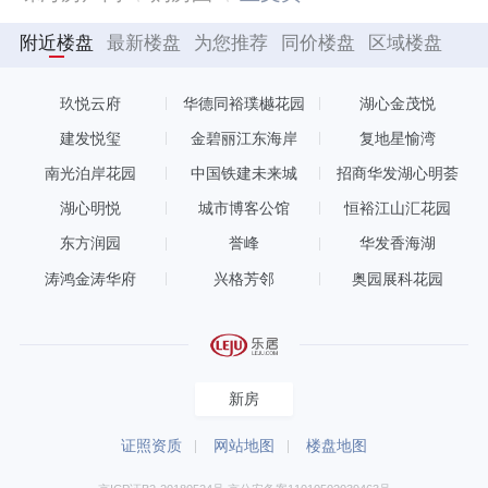
附近楼盘
最新楼盘
为您推荐
同价楼盘
区域楼盘
玖悦云府
华德同裕璞樾花园
湖心金茂悦
建发悦玺
金碧丽江东海岸
复地星愉湾
南光泊岸花园
中国铁建未来城
招商华发湖心明荟
湖心明悦
城市博客公馆
恒裕江山汇花园
东方润园
誉峰
华发香海湖
涛鸿金涛华府
兴格芳邻
奥园展科花园
新房
证照资质
网站地图
楼盘地图