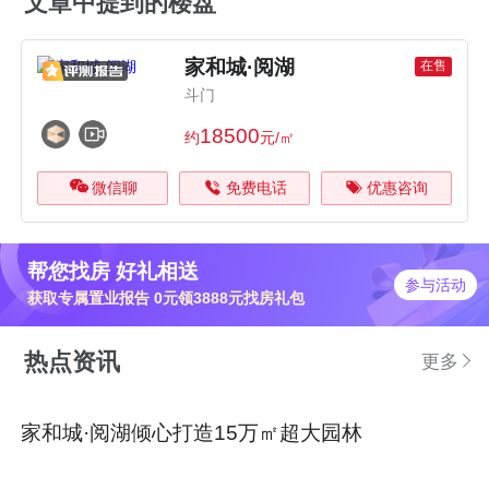
文章中提到的楼盘
家和城·阅湖
在售
斗门
18500
约
元/㎡
微信聊
免费电话
优惠咨询
帮您找房 好礼相送
参与活动
获取专属置业报告 0元领3888元找房礼包
热点资讯
更多
家和城·阅湖倾心打造15万㎡超大园林