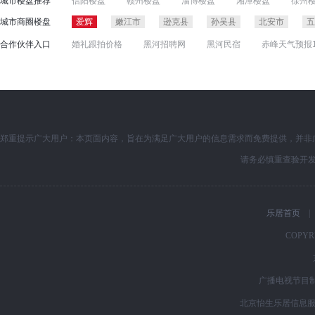
城市楼盘推荐
信阳楼盘
赣州楼盘
淄博楼盘
湘潭楼盘
徐州
济南楼盘
温州楼盘
广西楼盘
长春楼盘
泉州
邵阳楼盘
玉林楼盘
保定楼盘
遂宁楼盘
攀枝
城市商圈楼盘
爱辉
嫩江市
逊克县
孙吴县
北安市
五
牡丹江楼盘
衡阳楼盘
三亚楼盘
江门楼盘
肇
合作伙伴入口
婚礼跟拍价格
黑河招聘网
黑河民宿
赤峰天气预报
集成墙面加盟
中山名企招聘
雨量计行业
丽水帮帮
书房隔断
黑河招聘网
紫御国际租房
郑重提示广大用户：本页面内容，旨在为满足广大用户的信息需求而免费提供，并非
请务必慎重查验开
乐居首页
|
COPYRI
广播电视节目制
北京怡生乐居信息服务