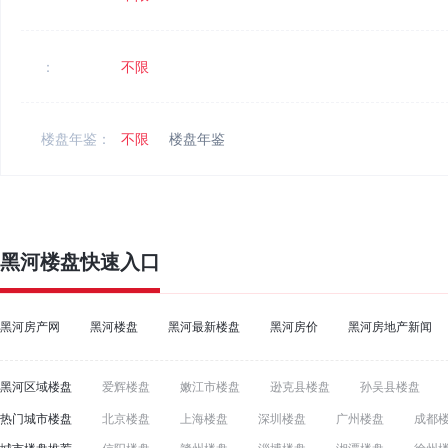
：
不限
楼盘年鉴：
不限
楼盘年鉴
黑河楼盘
快速入口
黑河房产网
黑河楼盘
黑河最新楼盘
黑河房价
黑河房地产新闻
黑河区域楼盘
爱辉楼盘
嫩江市楼盘
逊克县楼盘
孙吴县楼盘
热门城市楼盘
北京楼盘
上海楼盘
深圳楼盘
广州楼盘
成都
郑州楼盘
东莞楼盘
青岛楼盘
沈阳楼盘
宁波