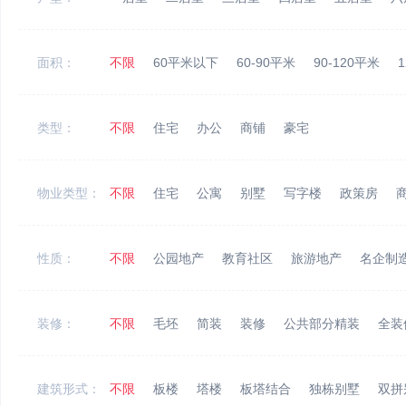
面积：
不限
60平米以下
60-90平米
90-120平米
1
类型：
不限
住宅
办公
商铺
豪宅
物业类型：
不限
住宅
公寓
别墅
写字楼
政策房
性质：
不限
公园地产
教育社区
旅游地产
名企制
装修：
不限
毛坯
简装
装修
公共部分精装
全装
建筑形式：
不限
板楼
塔楼
板塔结合
独栋别墅
双拼