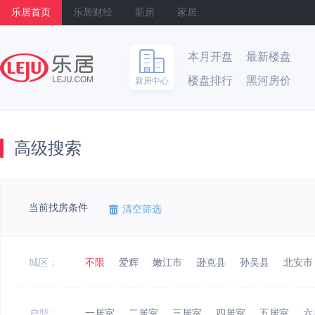
乐居首页
乐居财经
新房
家居
本月开盘
最新楼盘
楼盘排行
黑河房价
新房中心
乐居
高级搜索
当前找房条件
清空筛选
城区：
不限
爱辉
嫩江市
逊克县
孙吴县
北安市
户型：
一居室
二居室
三居室
四居室
五居室
六