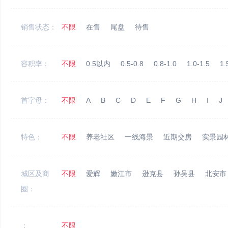
销售状态：
不限
在售
尾盘
待售
容积率：
不限
0.5以内
0.5-0.8
0.8-1.0
1.0-1.5
1.
首字母：
不限
A
B
C
D
E
F
G
H
I
J
特色：
不限
养老社区
一线海景
近期交房
实景园
城区及商
不限
爱辉
嫩江市
逊克县
孙吴县
北安市
圈：
：
不限