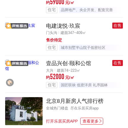
59000
约
元/㎡
住宅
品牌地产、央企开发、配套完善
电建泷悦·玖宸
在售
门头沟
建面347~409㎡
售价待定
住宅
城市别墅半山院子低密社区
壹品兴创·颐和公馆
在售
大兴
建面74~223㎡
52000
约
元/㎡
住宅
国匠联袂 低密洋房 礼序园林
北京8月新房人气排行榜
全城热门楼盘 尽在乐居买房app
打开乐居买房APP
查看更多