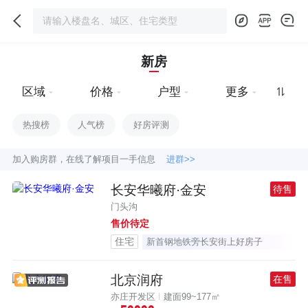
新房
区域
价格
户型
更多
热搜榜
人气榜
好房评测
加入购房群，在线了解项目一手信息
进群>>
长安华曦府·金安
待售
门头沟
售价待定
住宅
新首钢地铁旁长安街上好房子
北京润府
在售
亦庄开发区
建面99~177㎡