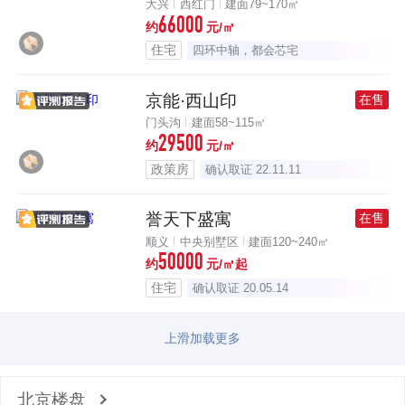
大兴
西红门
建面79~170㎡
66000
约
元/㎡
住宅
四环中轴，都会芯宅
京能·西山印
在售
门头沟
建面58~115㎡
29500
约
元/㎡
政策房
确认取证 22.11.11
誉天下盛寓
在售
顺义
中央别墅区
建面120~240㎡
50000
约
元/㎡起
住宅
确认取证 20.05.14
上滑加载更多
北京楼盘