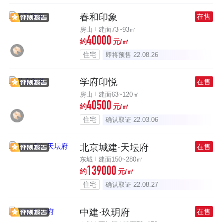
春和印象
在售
房山
建面73~93㎡
40000
约
元/㎡
住宅
即将预售 22.08.26
学府印悦
在售
房山
建面63~120㎡
40500
约
元/㎡
住宅
确认取证 22.03.06
北京城建·天坛府
在售
东城
建面150~280㎡
139000
约
元/㎡
住宅
确认取证 22.08.27
中建·玖玥府
在售