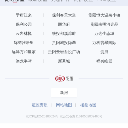
学府江来
保利春天大道
贵阳恒大温泉小镇
保利公园
颐华府
贵阳南明河壹品
云岩林悦
铁投都溪湾畔
万达生态城
锦绣雅居里
贵阳城投隐翠
万科翡翠国际
远洋万和世家
贵阳云岩吾悦广场
贵府
渔龙半湾
新秀城
福兴峰景
新房
证照资质
网站地图
楼盘地图
京ICP证B2-20180524号 京公安备案11010502039463号