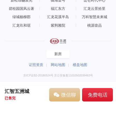
新松璟樾宸光
御湖壹号
昆仑时代中心
碧桂园国风云著
福汇东方
汇龙云景拾里
绿城杨柳郡
汇龙花溪半岛
万科智慧未来城
汇龙玖和琚
紫荆雅院
桃源壹品
新房
证照资质
网站地图
楼盘地图
京ICP证B2-20180524号 京公安备案11010502039463号
汇智五洲城
微信聊
免费电话
已售完