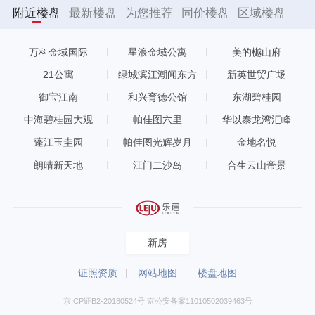
附近楼盘
最新楼盘
为您推荐
同价楼盘
区域楼盘
万科金域国际
星浪金域公寓
美的樾山府
21公寓
绿城滨江潮闻东方
新英世贸广场
御宝江南
和兴育德公馆
东湖碧桂园
中海碧桂园大观
帕佳图六里
华以泰龙湾汇峰
蓬江玉圭园
帕佳图光辉岁月
金地名悦
朗晴新天地
江门二沙岛
合生云山帝景
新房
证照资质
网站地图
楼盘地图
京ICP证B2-20180524号 京公安备案11010502039463号