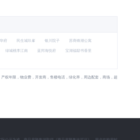
华府
民生城玖峯
银川院子
苏商锋潮公寓
绿城桃李江南
蓝邦海悦府
宝湖福邸书香里
)，产权年限，物业费，开发商，售楼电话，绿化率，周边配套，商场，超
实际公示为准。商品房预售须取得《商品房预售许可证》，用户在购房时