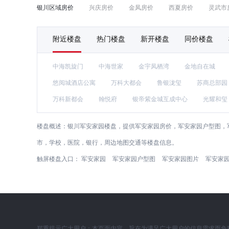
银川区域房价
兴庆房价
金凤房价
西夏房价
灵武市
附近楼盘
热门楼盘
新开楼盘
同价楼盘
中海凯旋门
中海世家
金宇凤栖湾
金地自在城
悠阅城酒店公寓
万科大都会
鲁银泷玺
苏商总部园
万科新都会
翰悦府
银帝紫金城互成中心
光耀和玺
楼盘概述：
银川军安家园楼盘，提供军安家园房价，军安家园户型图，军
市，学校，医院，银行，周边地图交通等楼盘信息。
触屏楼盘入口：
军安家园
军安家园户型图
军安家园图片
军安家
郑重提示广大用户：本页面内容，旨在为满足广大用户的信息需求而免