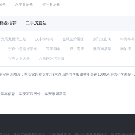
房价
永宁县房价
贺兰县房价
楼盘推荐
二手房直达
龙辰九悦湾三期
庆丰御锦湾
金域蓝湾耀徕
荆门江山阅
中海半岛
宁夏中房南岸阳光
宝湖印象
银古尚座
澳海南棠印
南泊湾
宝湖天下天脊
万商国际汽车城
安家园图片，军安家园楼盘地址(六盘山路与李银路交汇处南1000米明德小学西侧
园基本信息
军安家园房价
军安家园新闻
费提供，并非广告服务性信息。页面所载内容，仅供用户参考和借鉴，最终以开发商