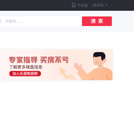
|
移动端
|
手机版
搜 索