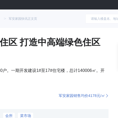
>
军安家园快讯正文页
住区 打造中高端绿色住区
50户。一期开发建设1#至17#住宅楼，总计140006㎡。开
军安家园销售均价4178元/㎡
会所
菜市场