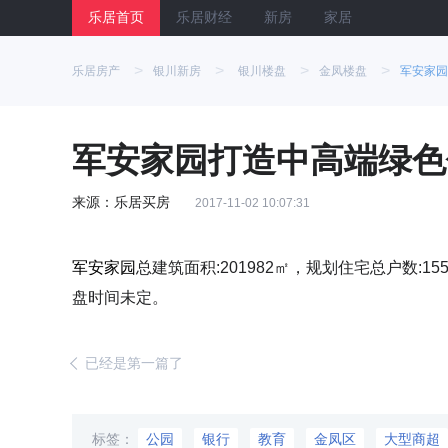
乐居首页
乐居财经
新房
家居
>
>
>
>
乐居房产
银川新房
银川楼盘
金凤楼盘
军安家园
军安家园打造中高端绿色
来源：乐居买房
2017-11-02 10:07:31
军安家园
总建筑面积:201982㎡，规划住宅总户数:15
盘时间未定。
已经是第一篇了
标签：
公园
银行
教育
金凤区
大型商超