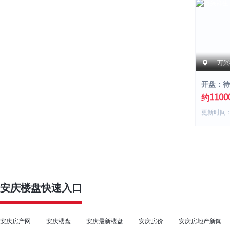
万兴
开盘：待
约
7733
更新时间
安庆楼盘
快速入口
安庆房产网
安庆楼盘
安庆最新楼盘
安庆房价
安庆房地产新闻