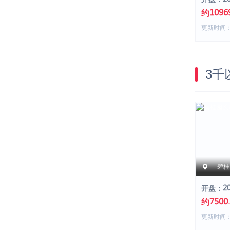
约
7319
更新时间
3千
碧桂
开盘：43
约
8033
更新时间