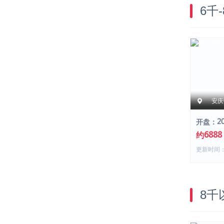
6千
安庆
开盘：43
约
9222
更新时间
8千