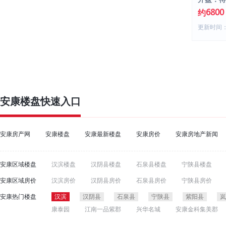
约
9077
更新时间
安康楼盘
快速入口
安康房产网
安康楼盘
安康最新楼盘
安康房价
安康房地产新闻
安康区域楼盘
汉滨楼盘
汉阴县楼盘
石泉县楼盘
宁陕县楼盘
安康区域房价
汉滨房价
汉阴县房价
石泉县房价
宁陕县房价
安康热门楼盘
汉滨
汉阴县
石泉县
宁陕县
紫阳县
岚
康泰园
江南一品紫郡
兴华名城
安康金科集美郡