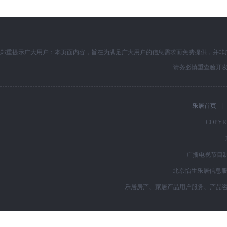
郑重提示广大用户：本页面内容，旨在为满足广大用户的信息需求而免费提供，并非
请务必慎重查验开
乐居首页
|
COPYRI
广播电视节目制
北京怡生乐居信息服务
乐居房产、家居产品用户服务、产品咨询购买