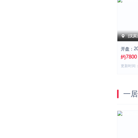
[汉滨]
开盘：17
约
3077
更新时间
一居