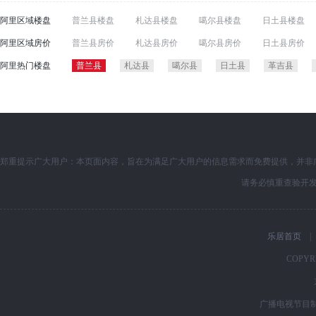
阿里区域楼盘
普兰县楼盘
札达县楼盘
噶尔县楼盘
日土县楼盘
阿里区域房价
普兰县房价
札达县房价
噶尔县房价
日土县房价
阿里热门楼盘
普兰县
札达县
噶尔县
日土县
革吉县
郑重提示广大用户：本页面内容，旨在为满足广大用户的信息需求而免费提供，并非
请务必慎重查验开
乐居首页
|
COPYRI
广播电视节目制