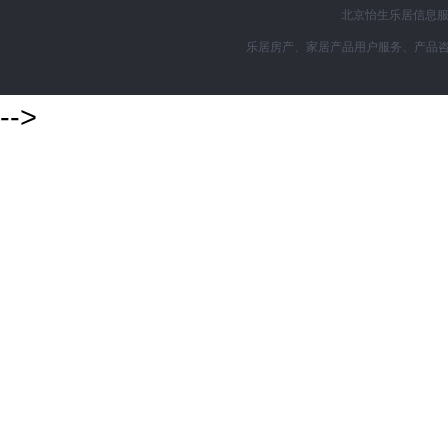
北京怡生乐居信息服务
乐居房产、家居产品用户服务、产品咨询购买
-->