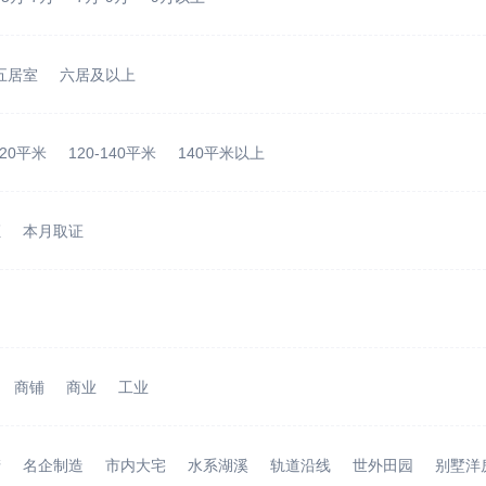
五居室
六居及以上
120平米
120-140平米
140平米以上
证
本月取证
商铺
商业
工业
产
名企制造
市内大宅
水系湖溪
轨道沿线
世外田园
别墅洋