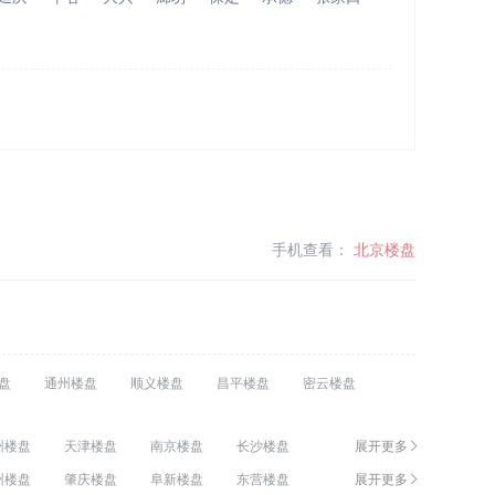
手机查看：
北京楼盘
盘
通州楼盘
顺义楼盘
昌平楼盘
密云楼盘
州楼盘
天津楼盘
南京楼盘
长沙楼盘
展开更多
连楼盘
福州楼盘
厦门楼盘
哈尔滨楼盘
州楼盘
肇庆楼盘
阜新楼盘
东营楼盘
展开更多