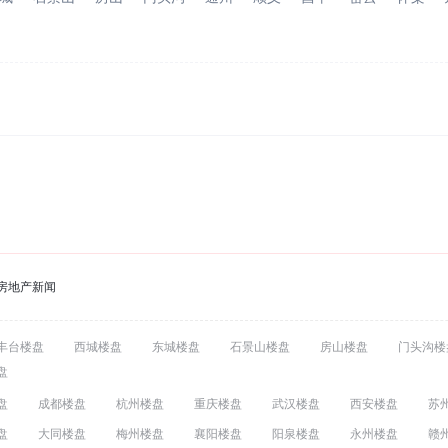
房地产新闻
丰台楼盘
西城楼盘
东城楼盘
石景山楼盘
房山楼盘
门头沟楼
盘
盘
成都楼盘
杭州楼盘
重庆楼盘
武汉楼盘
西安楼盘
苏
盘
宁波楼盘
昆明楼盘
无锡楼盘
佛山楼盘
合肥楼盘
大
盘
大同楼盘
梅州楼盘
襄阳楼盘
阳泉楼盘
永州楼盘
赣