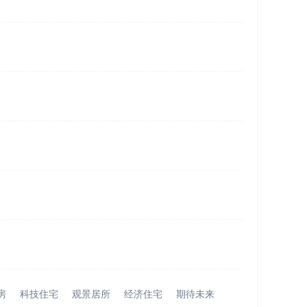
房
科技住宅
观景居所
经济住宅
期待未来