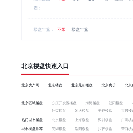
圈：
楼盘年鉴：
不限
楼盘年鉴
北京楼盘
快速入口
北京房产网
北京楼盘
北京最新楼盘
北京房价
北京
北京区域楼盘
亦庄开发区楼盘
海淀楼盘
朝阳楼盘
怀柔楼盘
延庆楼盘
平谷楼盘
大兴楼
热门城市楼盘
北京楼盘
上海楼盘
深圳楼盘
广州楼
郑州楼盘
东莞楼盘
青岛楼盘
沈阳楼
城市楼盘推荐
芜湖楼盘
洛阳楼盘
拉萨楼盘
营口楼