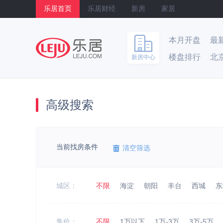
乐居首页
乐居财经
新房
家居
本月开盘
最
楼盘排行
北
新房中心
乐居
高级搜索
当前找房条件
清空筛选
城区：
不限
海淀
朝阳
丰台
西城
东
售价：
不限
1万以下
1万-3万
3万-5万