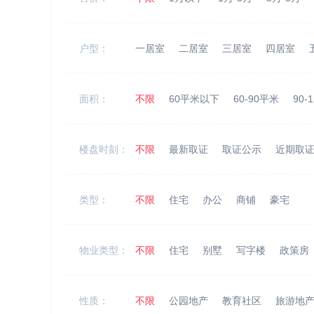
户型：
一居室
二居室
三居室
四居室
面积：
不限
60平米以下
60-90平米
90-
楼盘时刻：
不限
最新取证
取证公示
近期取
类型：
不限
住宅
办公
商铺
豪宅
物业类型：
不限
住宅
别墅
写字楼
政策房
性质：
不限
公园地产
教育社区
旅游地