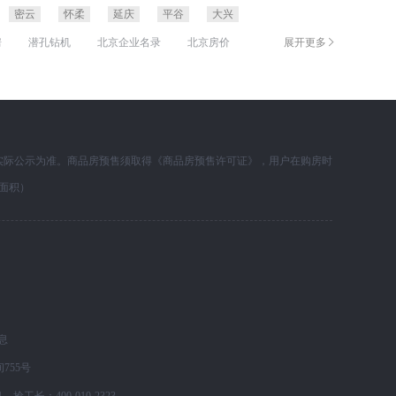
潮州楼盘
淮安楼盘
曲靖楼盘
通化楼盘
密云
怀柔
延庆
平谷
大兴
房
潜孔钻机
北京企业名录
北京房价
展开更多
北京租房网
房地产投资
北京新房
斯风格
安庆房产信息
北京招聘网
实际公示为准。商品房预售须取得《商品房预售许可证》，用户在购房时
面积）
息
755号