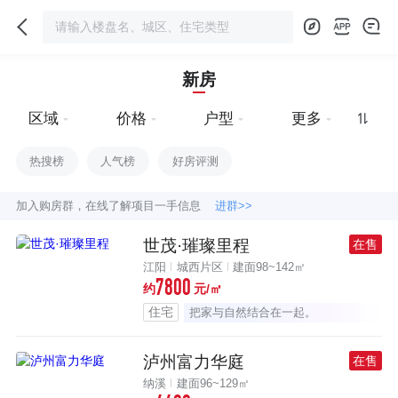
新房
区域
价格
户型
更多
热搜榜
人气榜
好房评测
加入购房群，在线了解项目一手信息
进群>>
世茂·璀璨里程
在售
江阳
城西片区
建面98~142㎡
7800
约
元/㎡
住宅
把家与自然结合在一起。
泸州富力华庭
在售
纳溪
建面96~129㎡