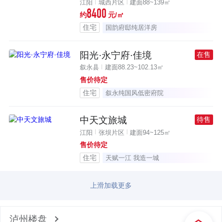
江阳
城西片区
建面88~139㎡
8400
约
元/㎡
住宅
国韵府邸纯居洋房
阳光·永宁府·佳境
在售
叙永县
建面88.23~102.13㎡
售价待定
住宅
叙永纯国风低密府院
中天文旅城
待售
江阳
张坝片区
建面94~125㎡
售价待定
住宅
天赋一江 我造一城
上滑加载更多
泸州楼盘