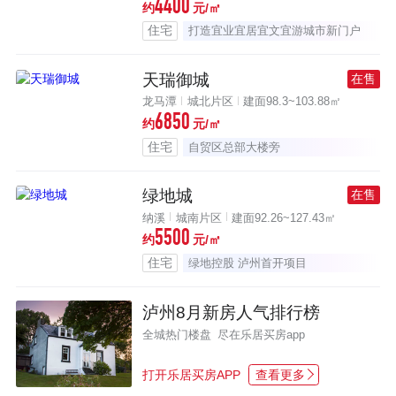
4400
约
元/㎡
住宅
打造宜业宜居宜文宜游城市新门户
天瑞御城
在售
龙马潭
城北片区
建面98.3~103.88㎡
6850
约
元/㎡
住宅
自贸区总部大楼旁
绿地城
在售
纳溪
城南片区
建面92.26~127.43㎡
5500
约
元/㎡
住宅
绿地控股 泸州首开项目
泸州8月新房人气排行榜
全城热门楼盘 尽在乐居买房app
打开乐居买房APP
查看更多