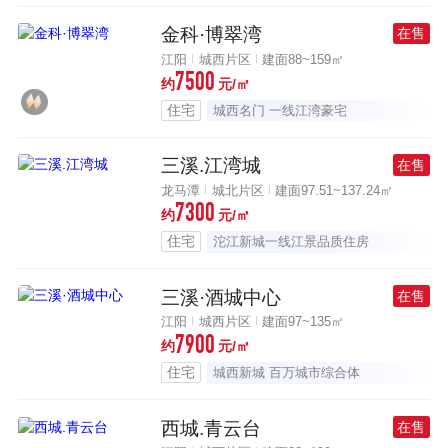
金科·博翠湾
在售
江阳
城西片区
建面88~159㎡
7500
约
元/㎡
住宅
城西名门 一线江湾豪宅
三溪.江湾城
在售
龙马潭
城北片区
建面97.51~137.24㎡
7300
约
元/㎡
住宅
沱江新城一线江景品质住房
三溪·酒城中心
在售
江阳
城西片区
建面97~135㎡
7900
约
元/㎡
住宅
城西新城 百万城市综合体
西城.青云台
在售