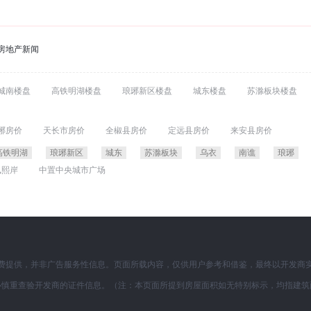
房地产新闻
城南楼盘
高铁明湖楼盘
琅琊新区楼盘
城东楼盘
苏滁板块楼盘
琊房价
天长市房价
全椒县房价
定远县房价
来安县房价
高铁明湖
琅琊新区
城东
苏滁板块
乌衣
南谯
琅琊
凰熙岸
中置中央城市广场
费提供，并非广告服务性信息。页面所载内容，仅供用户参考和借鉴，最终以开发商
必慎重查验开发商的证件信息。（注：本页面所提到房屋面积如无特别标示，均指建筑