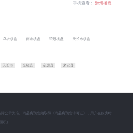
手机查看：
滁州楼盘
乌衣楼盘
南谯楼盘
琅琊楼盘
天长市楼盘
天长市
全椒县
定远县
来安县
实际公示为准。商品房预售须取得《商品房预售许可证》，用户在购房时
面积）