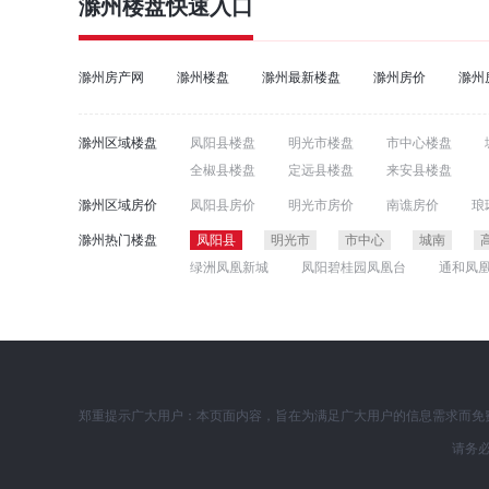
滁州楼盘
快速入口
滁州房产网
滁州楼盘
滁州最新楼盘
滁州房价
滁州
滁州区域楼盘
凤阳县楼盘
明光市楼盘
市中心楼盘
全椒县楼盘
定远县楼盘
来安县楼盘
滁州区域房价
凤阳县房价
明光市房价
南谯房价
琅
滁州热门楼盘
凤阳县
明光市
市中心
城南
绿洲凤凰新城
凤阳碧桂园凤凰台
通和凤
郑重提示广大用户：本页面内容，旨在为满足广大用户的信息需求而免
请务