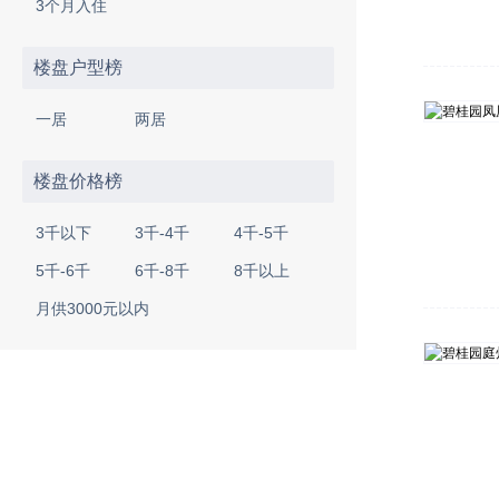
3个月入住
楼盘户型榜
一居
两居
楼盘价格榜
3千以下
3千-4千
4千-5千
5千-6千
6千-8千
8千以上
月供3000元以内