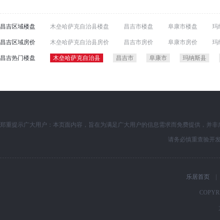
昌吉区域楼盘
木垒哈萨克自治县楼盘
昌吉市楼盘
阜康市楼盘
玛
昌吉区域房价
木垒哈萨克自治县房价
昌吉市房价
阜康市房价
玛
昌吉热门楼盘
木垒哈萨克自治县
昌吉市
阜康市
玛纳斯县
郑重提示广大用户：本页面内容，旨在为满足广大用户的信息需求而免费提供，并非
请务必慎重查验开
乐居首页
|
COPYRI