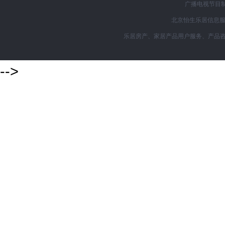
广播电视节目制
北京怡生乐居信息服务
乐居房产、家居产品用户服务、产品咨询购买
-->