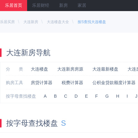
乐居首页
乐居财经
新房
家居
\
\
\
乐居买房
大连新房
大连楼盘大全
按S查找大连楼盘
大连新房导航
分 类
大连楼盘
大连新房房源
大连最新楼盘
大连
购房工具
房贷计算器
税费计算器
公积金贷款额度计算器
按字母查找楼盘
A
B
C
D
E
F
G
H
I
J
按字母查找楼盘
S