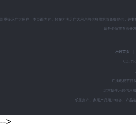
郑重提示广大用户：本页面内容，旨在为满足广大用户的信息需求而免费提供，并非
请务必慎重查验开
乐居首页
|
COPYRI
广播电视节目制
北京怡生乐居信息服务
乐居房产、家居产品用户服务、产品咨询购买
-->