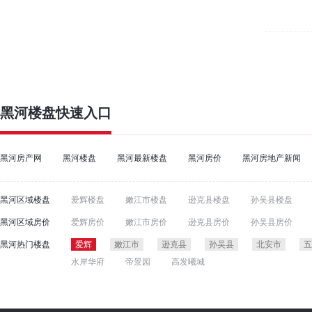
黑河楼盘
快速入口
黑河房产网
黑河楼盘
黑河最新楼盘
黑河房价
黑河房地产新闻
黑河区域楼盘
爱辉楼盘
嫩江市楼盘
逊克县楼盘
孙吴县楼盘
黑河区域房价
爱辉房价
嫩江市房价
逊克县房价
孙吴县房价
黑河热门楼盘
爱辉
嫩江市
逊克县
孙吴县
北安市
五
水岸华府
帝景园
高发曦城