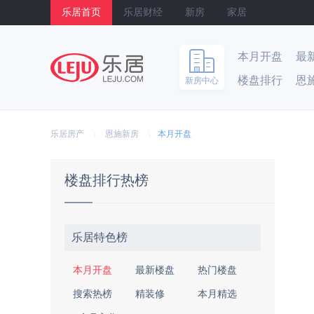
乐居首页
乐居财经
新房
家居
本月开盘
最
楼盘排行
恩
新房中心
乐居
\
\
乐居房产
恩施新房
本月开盘
楼盘排行热榜
乐居特色榜
本月开盘
最新楼盘
热门楼盘
搜索热榜
精装修
本月精选