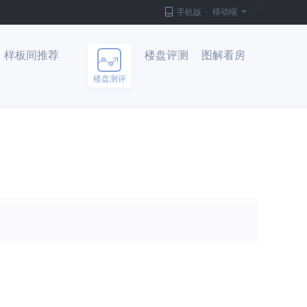
|
移动端
|
手机版
样板间推荐
楼盘评测
图解看房
楼盘测评