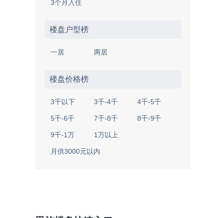
3个月入住
楼盘户型榜
一居
两居
楼盘价格榜
3千以下
3千-4千
4千-5千
5千-6千
7千-8千
8千-9千
9千-1万
1万以上
月供3000元以内