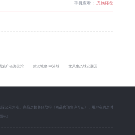
手机查看：
恩施楼盘
恩施广银海棠湾
武汉城建·中港城
龙凤生态城安澜园
实际公示为准。商品房预售须取得《商品房预售许可证》，用户在购房时
面积）