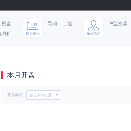
新楼盘
导购
土地
户型推荐
施房价
楼盘快讯
乐居为您
本月开盘
开盘时间
2026年08月