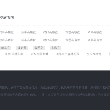
房地产新闻
鹤峰县楼盘
咸丰县楼盘
建始县楼盘
宣恩县楼盘
来凤县楼盘
鹤峰县房价
咸丰县房价
建始县房价
宣恩县房价
来凤县房价
咸丰县
建始县
宣恩县
来凤县
欣华·语林印象
宏兴御景新城
润德城市森林花园
交投逸晴湾
费提供，并非广告服务性信息。页面所载内容，仅供用户参考和借鉴，最终以开发商
必慎重查验开发商的证件信息。（注：本页面所提到房屋面积如无特别标示，均指建筑