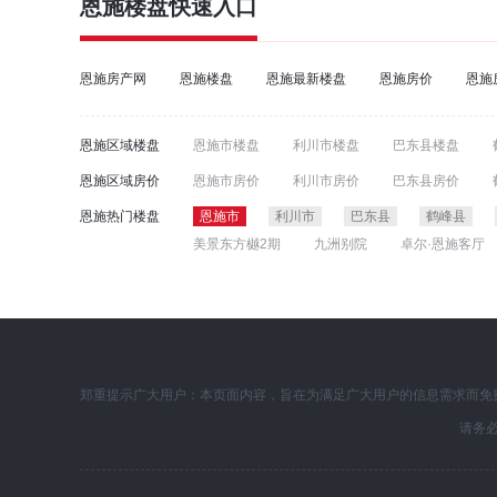
恩施楼盘
快速入口
恩施房产网
恩施楼盘
恩施最新楼盘
恩施房价
恩施
恩施区域楼盘
恩施市楼盘
利川市楼盘
巴东县楼盘
恩施区域房价
恩施市房价
利川市房价
巴东县房价
恩施热门楼盘
恩施市
利川市
巴东县
鹤峰县
美景东方樾2期
九洲别院
卓尔·恩施客厅
郑重提示广大用户：本页面内容，旨在为满足广大用户的信息需求而免
请务