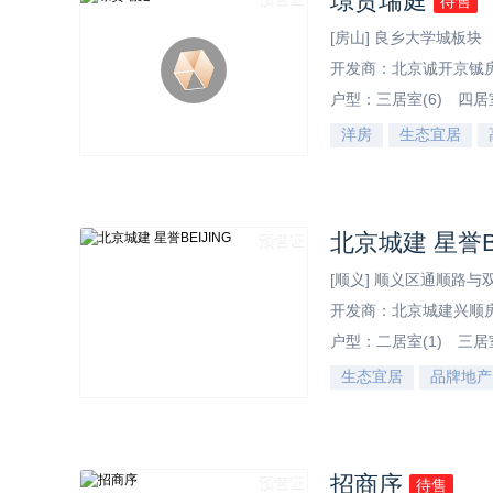
璟贤瑞庭
待售
[房山] 良乡大学城板块
开发商：北京诚开京铖
户型：
三居室(6)
四居室
洋房
生态宜居
效果图
北京城建 星誉BE
预售证
[顺义] 顺义区通顺路
开发商：北京城建兴顺
户型：
二居室(1)
三居室
生态宜居
品牌地产
效果图
招商序
预售证
待售