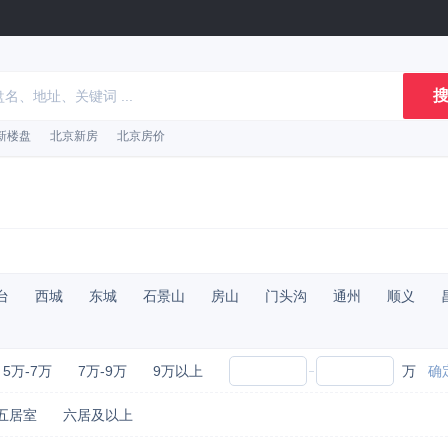
搜
新楼盘
北京新房
北京房价
台
西城
东城
石景山
房山
门头沟
通州
顺义
5万-7万
7万-9万
9万以上
万
确
五居室
六居及以上