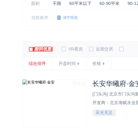
面积
不限
60平米以下
60-90平米
90-
楼盘时刻
不限
最新取证
取证公示
近期取证
当前条件
清空筛选
物业类型
不限
住宅
公寓
别墅
写字楼
销售状态
不限
在售
尾盘
待售
VR看房
近期交房
特色
不限
品牌地产
水景住宅
低密社区
综合排序
开盘时间
价格
长安华曦府·金
预售证
[门头沟] 北京市门头沟新
开发商：北京海赋永业
采光充足
位置交通图