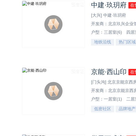
中建·玖玥府
预售证
在
[大兴] 中建·玖玥府
开发商：北京玖兴企业
户型：
三居室(6)
四居室
地铁沿线
热门区域
效果图
京能·西山印
预售证
在
[门头沟] 北京京能京
开发商：北京京能京西
户型：
一居室(1)
二居室
低密社区
品牌地产
效果图