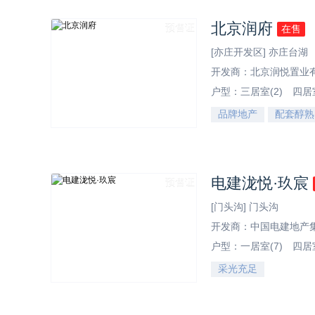
北京润府
预售证
在售
[亦庄开发区] 亦庄台湖
开发商：北京润悦置业
户型：
三居室(2)
四居室
品牌地产
配套醇熟
效果图
电建泷悦·玖宸
预售证
[门头沟] 门头沟
开发商：中国电建地产
户型：
一居室(7)
四居室
采光充足
效果图