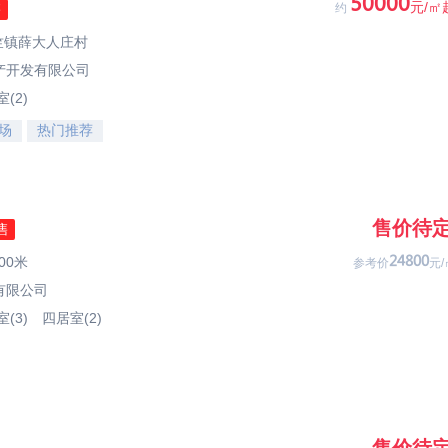
03333
元/㎡
售
约
天竺镇薛大人庄村
产开发有限公司
(2)
场
热门推荐
售价待
售
00米
45233
参考价
元/
有限公司
(3)
四居室(2)