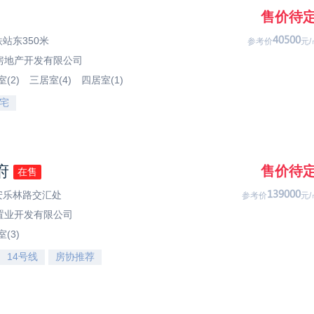
售价待
铁站东350米
53033
参考价
元/
房地产开发有限公司
(2)
三居室(4)
四居室(1)
宅
府
售价待
在售
与安乐林路交汇处
761333
参考价
元/
置业开发有限公司
(3)
14号线
房协推荐