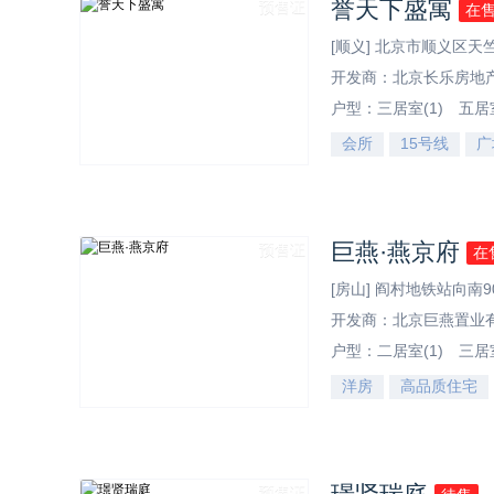
誉天下盛寓
预售证
在
[顺义] 北京市顺义区
开发商：北京长乐房地
户型：
三居室(1)
五居室
会所
15号线
广
效果图
巨燕·燕京府
预售证
在
[房山] 阎村地铁站向南9
开发商：北京巨燕置业
户型：
二居室(1)
三居室
洋房
高品质住宅
效果图
预售证