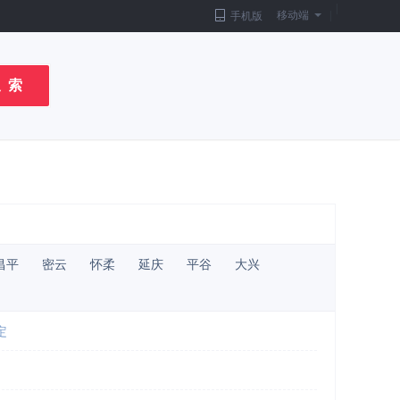
|
移动端
|
手机版
 索
昌平
密云
怀柔
延庆
平谷
大兴
定