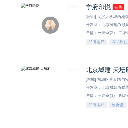
学府印悦
预售证
在售
[房山] 良乡大学城西地
开发商：北京智地兴顺
户型：
一居室(2)
二居室
品牌地产
高品质住
效果图
北京城建·天坛
预售证
[东城] 东城区景泰路
开发商：北京城建兴瑞
户型：
三居室(1)
四居室
品牌地产
改善盘
效果图