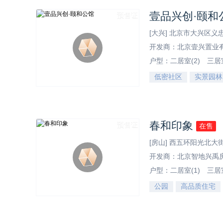
壹品兴创·颐和
预售证
[大兴] 北京市大兴区
开发商：北京壹兴置业
户型：
二居室(2)
三居室
低密社区
实景园林
效果图
春和印象
预售证
在售
[房山] 西五环阳光北大街
开发商：北京智地兴禹
户型：
二居室(1)
三居室
公园
高品质住宅
效果图