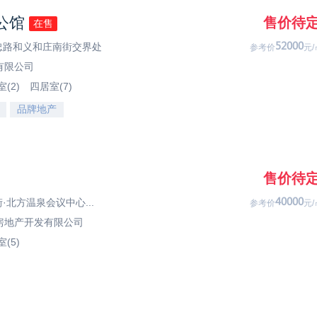
公馆
售价待
在售
义忠路和义和庄南街交界处
04333
参考价
元/
有限公司
(2)
四居室(7)
品牌地产
售价待
·北方温泉会议中心...
53333
参考价
元/
房地产开发有限公司
(5)