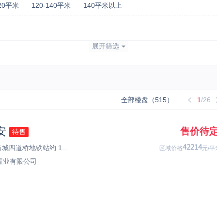
120平米
120-140平米
140平米以上
本月取证
展开筛选
政策房
商铺
商业
工业
热门推荐
旅居项目
车位充足
限竞房
湖山别墅
共有
全部楼盘（515）
1
/26
安
售价待
待售
城四道桥地铁站约 1...
54475
区域价格
元/平
置业有限公司