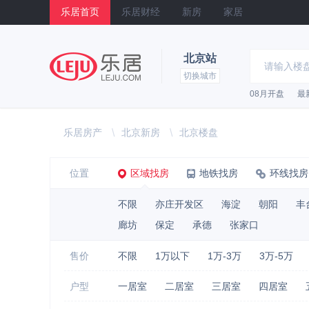
乐居首页
乐居财经
新房
家居
北京站
切换城市
08月开盘
最
乐居
乐居房产
\
北京新房
\
北京楼盘
位置
区域找房
地铁找房
环线找房
不限
亦庄开发区
海淀
朝阳
丰
廊坊
保定
承德
张家口
售价
不限
1万以下
1万-3万
3万-5万
户型
一居室
二居室
三居室
四居室