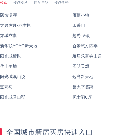
楼盘
楼盘图片
楼盘户型
楼盘价格
颐海澐颂
雁栖小镇
大兴发展·亦生悦
印香山
亦城亦嘉
越秀·天玥
新华联YOYO新天地
合景悠方四季
阳光城檀悦
雅居乐富春山居
优山美地
圆明天颂
阳光城溪山悦
远洋新天地
壹亮马
誉天下盛寓
阳光城君山墅
优士阁C座
全国城市新房买房快速入口