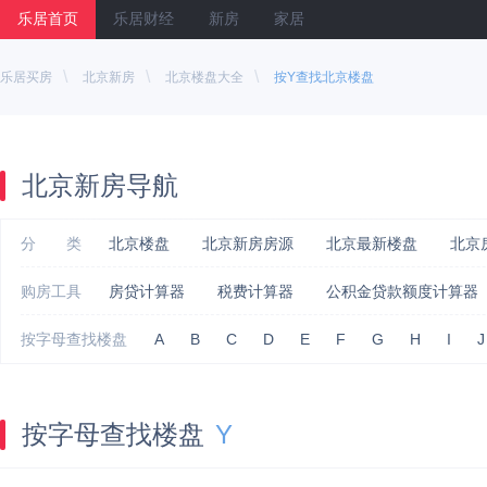
乐居首页
乐居财经
新房
家居
\
\
\
乐居买房
北京新房
北京楼盘大全
按Y查找北京楼盘
北京新房导航
分 类
北京楼盘
北京新房房源
北京最新楼盘
北京
购房工具
房贷计算器
税费计算器
公积金贷款额度计算器
按字母查找楼盘
A
B
C
D
E
F
G
H
I
J
按字母查找楼盘
Y