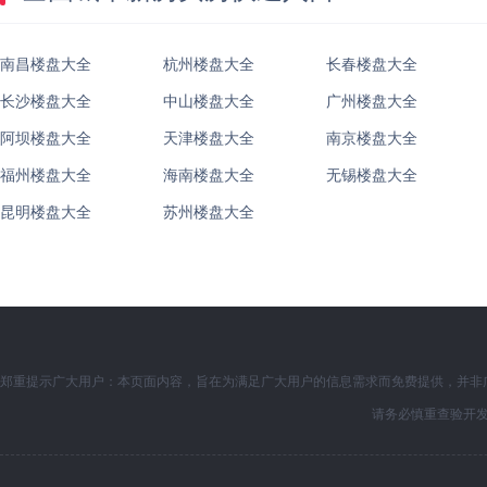
南昌楼盘大全
杭州楼盘大全
长春楼盘大全
长沙楼盘大全
中山楼盘大全
广州楼盘大全
阿坝楼盘大全
天津楼盘大全
南京楼盘大全
福州楼盘大全
海南楼盘大全
无锡楼盘大全
昆明楼盘大全
苏州楼盘大全
郑重提示广大用户：本页面内容，旨在为满足广大用户的信息需求而免费提供，并非
请务必慎重查验开