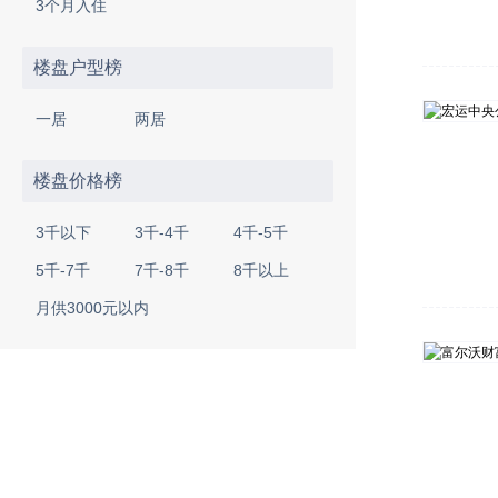
3个月入住
楼盘户型榜
一居
两居
楼盘价格榜
3千以下
3千-4千
4千-5千
5千-7千
7千-8千
8千以上
月供3000元以内