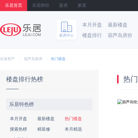
乐居首页
乐居财经
新房
家居
本月开盘
最新楼盘
楼盘排行
葫芦岛房价
新房中心
乐居
\
\
乐居房产
葫芦岛新房
热门楼盘
热门
楼盘排行热榜
乐居特色榜
本月开盘
最新楼盘
热门楼盘
搜索热榜
精装修
本月精选