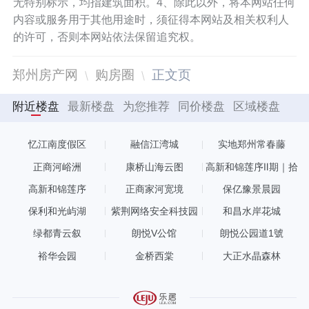
无特别标示，均指建筑面积。4、除此以外，将本网站任何
内容或服务用于其他用途时，须征得本网站及相关权利人
的许可，否则本网站依法保留追究权。
郑州房产网
购房圈
正文页
附近楼盘
最新楼盘
为您推荐
同价楼盘
区域楼盘
忆江南度假区
融信江湾城
实地郑州常春藤
正商河峪洲
康桥山海云图
高新和锦莲序Ⅱ期｜拾
萃
高新和锦莲序
正商家河宽境
保亿豫景晨园
保利和光屿湖
紫荆网络安全科技园
和昌水岸花城
绿都青云叙
朗悦V公馆
朗悦公园道1號
裕华会园
金桥西棠
大正水晶森林