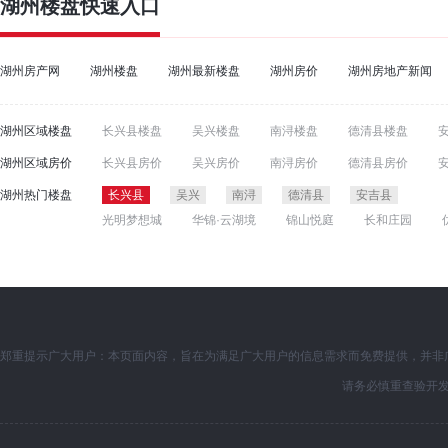
湖州楼盘
快速入口
湖州房产网
湖州楼盘
湖州最新楼盘
湖州房价
湖州房地产新闻
湖州区域楼盘
长兴县楼盘
吴兴楼盘
南浔楼盘
德清县楼盘
湖州区域房价
长兴县房价
吴兴房价
南浔房价
德清县房价
湖州热门楼盘
长兴县
吴兴
南浔
德清县
安吉县
光明梦想城
华锦·云湖境
锦山悦庭
长和庄园
郑重提示广大用户：本页面内容，旨在为满足广大用户的信息需求而免费提供，并非
请务必慎重查验开