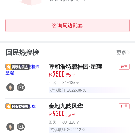
咨询周边配套
回民热搜榜
更多
呼和浩特碧桂园·星耀
在售
7500
约
元/㎡
回民
84~135㎡
确认取证 2022-08-30
金地九韵风华
在售
9300
约
元/㎡
回民
80~120㎡
确认取证 2022-12-09