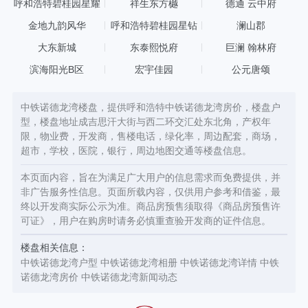
呼和浩特碧桂园星耀
祥生东方樾
德通 云中府
在售双拼低密度产品，万达核心商圈低密度产品项目，呼和浩特城
市二环线内在售低密度产品项目。五重安防系统保障业主私密安
金地九韵风华
呼和浩特碧桂园星钻
澜山郡
全，准现房现已启幕，敬候尊者莅临。 中铁诺德龙湾二期经典英伦
大东新城
东泰熙悦府
巨澜 翰林府
风誉墅，欧式建筑。独特的台地园林风貌，错落有致，中央景观区
采用乔木、灌木、花灌木、花卉、草坪等五重景观体系，移步一
滨海阳光B区
宏宇佳园
公元唐颂
景，步步皆景。二期产品中户150平米左右，边户170平米左右，全
赠送地下室多功能空间、独特中庭院与露台，得房率约200%，部
分空间三层挑空，富丽堂皇， 6.6米超大面宽，超大面积阳光客
中铁诺德龙湾楼盘，提供呼和浩特中铁诺德龙湾房价，楼盘户
厅，采光极佳，赠送地下室层高3.3米，预留贴心储藏室，独特设计
型，楼盘地址成吉思汗大街与西二环交汇处东北角，产权年
家庭影音室、酒吧。并户户享有私家庭院。双车库入户设计，为主
限，物业费，开发商，售楼电话，绿化率，周边配套，商场，
人爱车量身而定，满足更多车位需求。中铁龙湾二期低密度产品—
超市，学校，医院，银行，周边地图交通等楼盘信息。
誉墅户型小，得房率高，低总价，让您提前之年住低密度产品。 紧
邻西二环与北二环快速路，西万达广场 附院 ， 交通便利 周围配套
本页面内容，旨在为满足广大用户的信息需求而免费提供，并
设备齐全
非广告服务性信息。页面所载内容，仅供用户参考和借鉴，最
终以开发商实际公示为准。商品房预售须取得《商品房预售许
可证》，用户在购房时请务必慎重查验开发商的证件信息。
楼盘相关信息：
中铁诺德龙湾户型
中铁诺德龙湾相册
中铁诺德龙湾详情
中铁
诺德龙湾房价
中铁诺德龙湾新闻动态