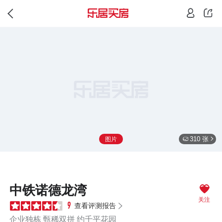
310 张
图片
中铁诺德龙湾
关注
查看评测报告
9
企业独栋 甄稀双拼 约千平花园