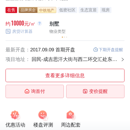
在售
低密社区
生态宜居
现房
品牌房企
中铁地产
10000
约
元/㎡
别墅
约
房贷计算器
物业类型
最新开盘：
2017.09.09 首期开盘
下期开盘提醒
项目地址：
回民-成吉思汗大街与西二环交汇处东北角
查看更多详细信息
询首付
变价提醒
优惠活动
楼盘评测
周边配套