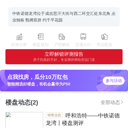
中铁诺德龙湾位于成吉思汗大街与西二环交汇处东北角,企
业独栋 甄稀双拼 约千平花园
价格分析
楼盘规划
户型解析
交通出行
周边配套
立即解锁评测报告
房子到底好不好，专业测评师给您说门道
点我找房，瓜分10万红包
参与活动
智能精选好楼盘，有机会赢华为P50
楼盘动态(2)
全部动态
呼和浩特——中铁诺德
销售信息
龙湾丨楼盘测评