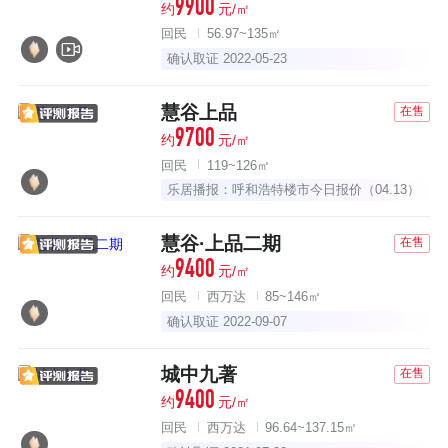
9900
约
元/㎡
回民
56.97~135㎡
确认取证 2022-05-23
慧谷上品
在售
9700
约
元/㎡
回民
119~126㎡
乐居播报：呼和浩特楼市今日报价（04.13）
慧谷·上品二期
在售
9400
约
元/㎡
回民
西万达
85~146㎡
确认取证 2022-09-07
城中九著
在售
9400
约
元/㎡
回民
西万达
96.64~137.15㎡