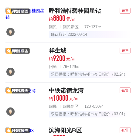
呼和浩特碧桂园星钻
在售
8800
约
元/㎡
回民
回民新区
77~137㎡
确认取证 2022-09-14
祥生城
在售
9200
约
元/㎡
回民
76~129㎡
乐居播报：呼和浩特楼市今日报价（02.24）
中铁诺德龙湾
在售
10000
约
元/㎡
回民
回民新区
120~530㎡
乐居播报：呼和浩特楼市今日报价（03.01）
滨海阳光B区
在售