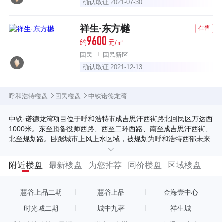
确认取证 2021-07-30
祥生·东方樾
在售
9600
约
元/㎡
回民
回民新区
确认取证 2021-12-13
呼和浩特楼盘
回民楼盘
中铁诺德龙湾
中铁·诺德龙湾项目位于呼和浩特市成吉思汗西街路北回民区万达西
1000米。东至预备役师西路、西至二环西路、南至成吉思汗西街、
北至规划路。卧踞城市上风上水区域，被规划为呼和浩特西部未来
发展的核心区域。项目宗地形状规整，交通路网通达便捷，周边生
活、教育、医院和商业配套齐全，凸显西部区域重塑的主脉络。 中
附近楼盘
最新楼盘
为您推荐
同价楼盘
区域楼盘
铁·诺德龙湾传承中国中铁打造的诺德精臻系列，营筑呼和浩特高
端、纯粹、生态型的蒙元低密度产品区。面向全市乃至内蒙地区财
富充裕及渴求改善的客户圈群，使之将财富与品位典藏在大青山山
慧谷上品二期
慧谷上品
金海壹中心
湾的一隅。 首期开放独栋、双拼、联排和部分洋房产品，全社区人
车分流规划，超大楼间距规划，超高赠送率低密度产品(160%超值
时光城二期
城中九著
祥生城
赠送空间)，超大面积庭院赠送低密度产品(500平方米稀缺大院)，