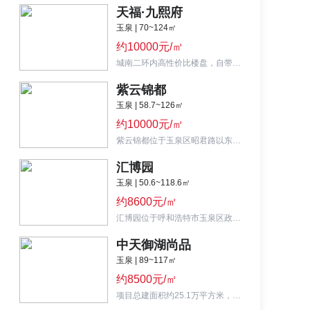
天福·九熙府
玉泉 | 70~124㎡
约10000元/㎡
城南二环内高性价比楼盘，自带幼儿园，毗邻中央民大附中分校。
紫云锦都
玉泉 | 58.7~126㎡
约10000元/㎡
紫云锦都位于玉泉区昭君路以东、18米规划路以北,城南核心 实力钜献高品质住宅
汇博园
玉泉 | 50.6~118.6㎡
约8600元/㎡
汇博园位于呼和浩特市玉泉区政府斜对面,小面积住宅 价格最优惠
中天御湖尚品
玉泉 | 89~117㎡
约8500元/㎡
项目总建面积约25.1万平方米，住宅总建面约为17.3万平方米，共20栋小高层住宅。