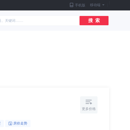
|
移动端
|
手机版
搜 索
更多价格
醒
房价走势