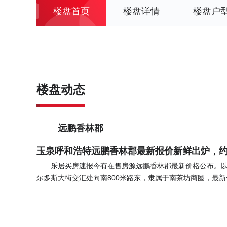
楼盘首页
楼盘详情
楼盘户
楼盘动态
远鹏香林郡
玉泉呼和浩特远鹏香林郡最新报价新鲜出炉，约9500
乐居买房速报今有在售房源远鹏香林郡最新价格公布。以
尔多斯大街交汇处向南800米路东，隶属于南茶坊商圈，最新价格
22.52㎡，其中建筑面积43863.36㎡。建筑类型多为塔
有车位数700个，车位配比为2:1，2021年12月即可入住。
进入楼盘详情页进行查看。 周边配有新天地广场，维多利购物中
便利，配有呼市第一人民医院，第一口腔医院，第二医院，癫痫病医院等 ，周围景观有小区自建3500平米