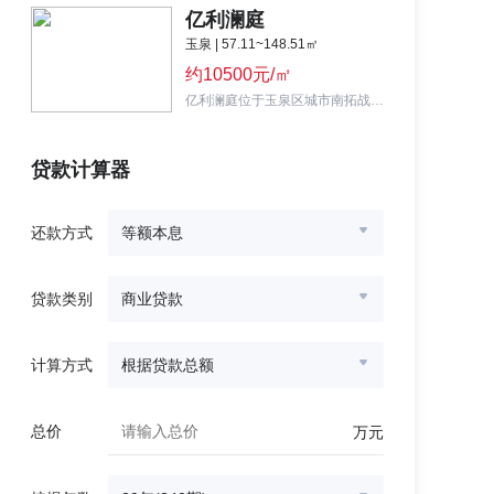
亿利澜庭
玉泉 | 57.11~148.51㎡
约10500元/㎡
亿利澜庭位于玉泉区城市南拓战略规划板块，智能健康的多元复合社区。
贷款计算器
还款方式
等额本息
贷款类别
商业贷款
计算方式
根据贷款总额
总价
万元