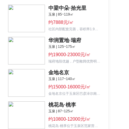
中梁中朵·拾光里
玉泉 | 85~119㎡
约7888元/㎡
社区内部配套完善，容积率1.9，拥有十大安防系统。
华润置地·瑞府
玉泉 | 125~175㎡
约19000-23000元/㎡
瑞府地段优越，户型敞阔优势明显，适合作为改善房。
金地名京
玉泉 | 117~140㎡
约15000-16000元/㎡
金地名京位于玉泉区巴彦淖尔南路与南二环交汇处南行500米,大河院落，城市洋房
桃花岛·桃李
玉泉 | 87~125㎡
约10800-12000元/㎡
桃花岛·桃李位于玉泉区范家营板块，紧邻南二环，45-80米楼间距。