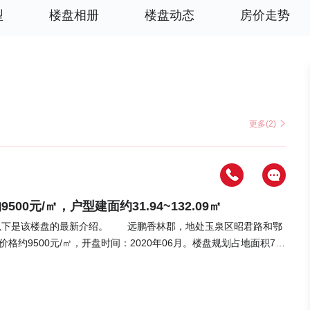
型
楼盘相册
楼盘动态
房价走势
更多(2)
元/㎡，户型建面约31.94~132.09㎡
下是该楼盘的最新介绍。 远鹏香林郡，地处玉泉区昭君路和鄂
约9500元/㎡，开盘时间：2020年06月。楼盘规划占地面积73
楼，物业类别为住宅、公寓。总户数742套，装修情况为毛坯。该小区共
 据了解，该楼盘户型区间为31.94~132.09㎡，详细户型描述，可
心，凯德茂购物广场，红星美凯龙，居然之家等 ，医疗资源
开放式小广场 ，整体