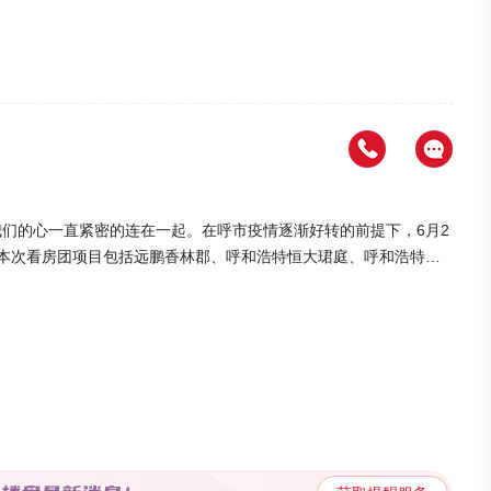
。
们的心一直紧密的连在一起。在呼市疫情逐渐好转的前提下，6月2
 本次看房团项目包括远鹏香林郡、呼和浩特恒大珺庭、呼和浩特恒
门优质楼盘，并在行车过程中为大家插播呼和浩特碧桂园尾房特价房
美的看房体验！ 为保证各位看房网友的身体健康以及疫情防控的
乐居为大家准备了“急用医药箱、体温枪、备用口罩、消毒液”等防
车后间隔乘坐，保证网友们的看房安全。 6月21日下午1点，
长的带领下大家你一言我一语的讨论起自己的购房意向，整个大巴车
看房团来到的是位于玉泉区的远鹏香林郡项目，在简单的合影后各
约大气，项目工作人员热情接待，置业顾问为大家详细讲解项目的沙
团网友对远鹏香林郡有了一定的了解。 置业顾问还向网友讲解