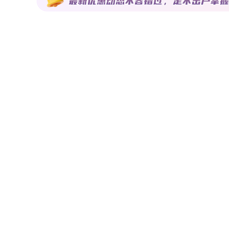
到，远鹏香林郡专门聘请国内房地产业界知名专家，于水系
的绚丽多情为统领、以当地生活习俗为内涵，特别突出园林
密性公园，以及1000㎡儿童乐园，旨在以尖端的建设理念成就
7㎡住宅诚意登记中，公寓四期1号楼，商铺二区4#、5#号
和浩特恒大珺庭 从远鹏香林郡出来后，大家便马不停蹄的
大珺庭，进入售楼处，置业顾问向网友们介绍了楼盘的基本
盘，说区位，析户型。最后大家还参观了项目的样板间，项
呼和浩特恒大珺庭雄踞南二环城市交通主干道，四枢交汇，便
中、农大附小、大学路小学、秋实中学、南门外小学、师大
园在侧，全天候演绎健康宜居的现代生活。这点得到了家中有适
㎡起，认筹享开盘额外97折。 第三站：呼和浩特恒大御
大集团旗下——恒大旅游集团在内蒙古倾力打造的第一个城
配套、便捷的交通、优质的生活配套、贴心的物业服务。置
及周边配套，网友们听得聚精会神，不时也有网友的提问，
准备了20套特价房源，不仅如此，项目还为看房团网友准
板块滨河新区核芯，东联内蒙古自治区政府与中央商务区，
于一体，打造文旅人居的传奇，幸会赛罕滨河新区。目前项目40
47㎡起，商业30-267㎡。 插播宣讲：呼和浩特碧桂
再等待着网友，待重新启程后置业顾问开始对项目进行宣讲