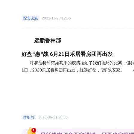
出行及配套设施均十分便利。 更多楼盘信息，敬请期待
配套设施
2022-11-28 12:56
远鹏香林郡
好盘“惠”战 6月21日乐居看房团再出发
呼和浩特** 突如其来的疫情拉远了我们彼此的距离，但我
1日，2020乐居看房团再出发，优选好盘，“惠”战安家。
大御府、呼和浩特恒大悦府、富力尚悦居、恒大未来城等热
的宣讲。刚需、改善、投资齐上阵，只为给网友带来更加完
必要防护，此次看房团要求各位网友全程佩戴口罩。呼和浩特
疫物品，并且工作人员在网友登车前仔细测温、检查绿码，上
大巴车准时出发，各位网友就像久别重逢的好友一样，在车
中瞬时充满了欢声笑语。 第一站：远鹏香林郡 第一站
样板间
2020-06-21 20:38
位看房网友有序的进入项目营销中心。新开放的营销中心简
盘、户型、位置、周边配套、发展前景等项目信息，让看房