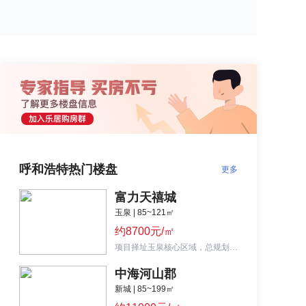
呼和浩特热门楼盘
更多
富力天禧城
玉泉 | 85~121㎡
约8700元/㎡
项目择址玉泉核心区域，总规划6栋高层住宅，4栋商业，1栋幼儿园，南侧紧邻万亩南湖湿地公园。
中海河山郡
新城 | 85~199㎡