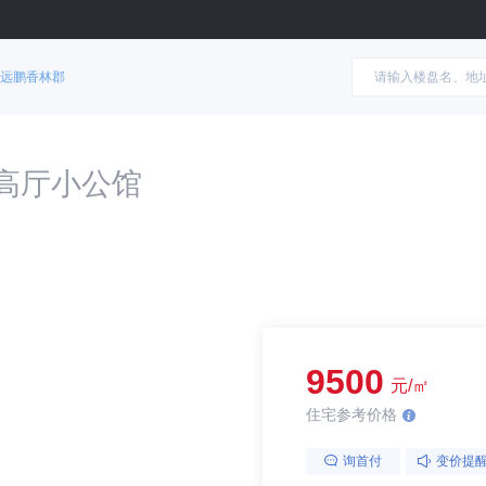
远鹏香林郡
拉高厅小公馆
9500
元/㎡
住宅参考价格
询首付
变价提