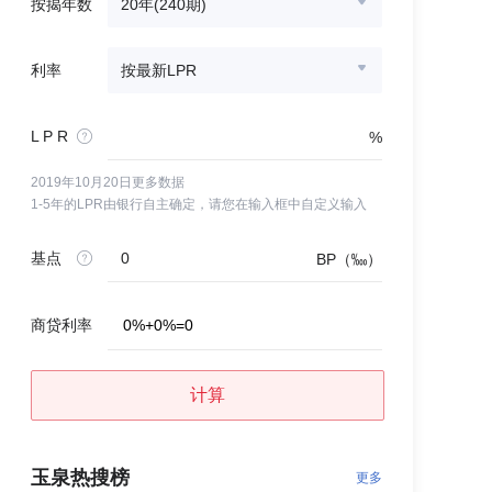
按揭年数
20年(240期)
利率
按最新LPR
L P R
%
2019年10月20日更多数据
1-5年的LPR由银行自主确定，请您在输入框中自定义输入
基点
BP（‱）
商贷利率
0
%
+
0
%
=
0
计算
玉泉热搜榜
更多