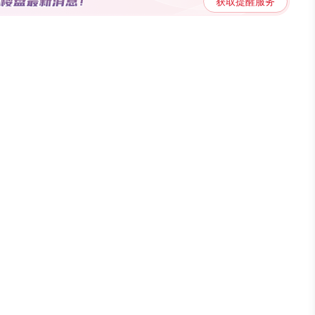
、林木、植被、园区规划及建筑实体各环节取欧式建筑精髓，以欧式
获取提醒服务
水系及林木花草的运用，内部配备两个景观中心花园、一个森林式私
呼和浩特尚品人居的空间范本。目前项目四期1#、2#建面约89-12
楼目前待售，现定存还可享受日减200元的优惠活动。 第二站：呼
直奔下一个项目，沿路向东行驶，看房团一行便来到了呼和浩特恒
情况，相关配套设施。网友们很自觉地聚集在一起，听置业顾问讲沙
目还精心打造了交付标准样板间，得到了置业网友们的一致好评。
利出行。周边3公里内，聚焦锡林南路小学(永泰城分校)、农大附
附中、农大等众多知名学府，书香人文与城市繁华相得益彰。秋岭公
龄儿童的看房网友认可。项目本月即将开盘，精装美宅13940元/
府 第三站来到了呼和浩特恒大御府，作为世界500强企业集团恒
市宜居高端住宅项目，不论是品牌还是质量都有所保证。齐全的星级
业顾问热情洋溢的为看房团网友介绍了项目的整体规划、区位、沙盘
以及置业顾问的回答讲解的声音传来。呼和浩特恒大御府特为看房团
备了精美的伴手礼。 呼和浩特恒大御府选址首府城南纯高端居住
荟萃生态、人文、行政、旅游等稀贵资源，集区位优势与超高性价比
-160㎡住宅在售，备案均价15255元/㎡；公寓、商业待售，公寓
园 从售楼处出来后，大巴车上已有呼和浩特碧桂园的优秀置业顾问
，从区位到户型、从配套到交通……每一个细节都详细的向网友们进