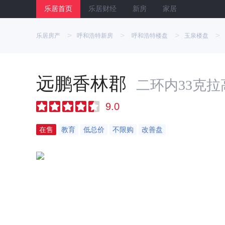
乐居首页
乐居财经
新房
家居
>
>
>
>
乐居房产
呼和浩特新房
呼和浩特楼盘
玉泉楼盘
远鹏香林郡
二环内33克
9.0
在售
教育
低总价
不限购
改善盘