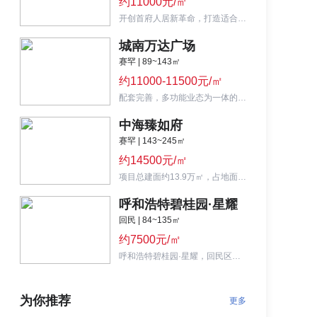
约11000元/㎡
开创首府人居新革命，打造适合全生命周期的健康住宅。
城南万达广场
赛罕 | 89~143㎡
约11000-11500元/㎡
配套完善，多功能业态为一体的22万平商业综合体。
中海臻如府
赛罕 | 143~245㎡
约14500元/㎡
项目总建面约13.9万㎡，占地面积约5.6万㎡，由9幢楼组成，总户数578户。
呼和浩特碧桂园·星耀
回民 | 84~135㎡
约7500元/㎡
呼和浩特碧桂园·星耀，回民区二环里32万平的刚需盘。
为你推荐
更多