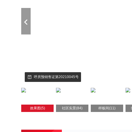
呼房预销售证第20210045号
效果图(5)
社区实景(84)
样板间(11)