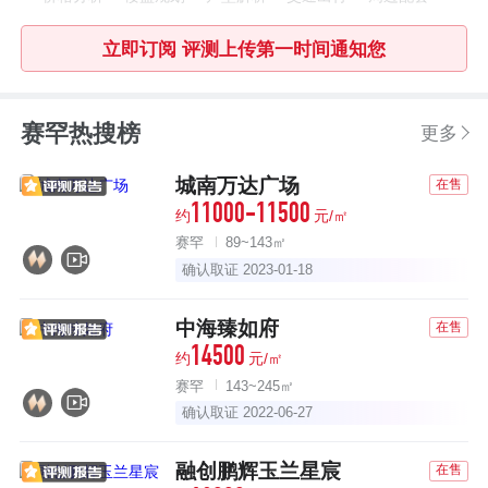
立即订阅 评测上传第一时间通知您
赛罕热搜榜
更多
城南万达广场
在售
11000-11500
约
元/㎡
赛罕
89~143㎡
确认取证 2023-01-18
中海臻如府
在售
14500
约
元/㎡
赛罕
143~245㎡
确认取证 2022-06-27
融创鹏辉玉兰星宸
在售