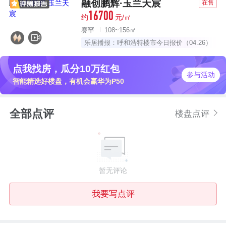
融创鹏辉·玉兰天宸
在售
16700
约
元/㎡
赛罕
108~156㎡
乐居播报：呼和浩特楼市今日报价（04.26）
点我找房，瓜分10万红包
参与活动
智能精选好楼盘，有机会赢华为P50
全部点评
楼盘点评
暂无评论
我要写点评