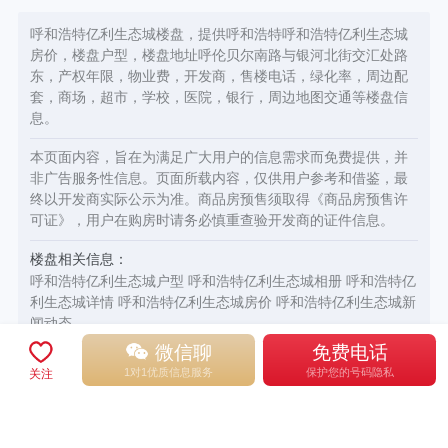
呼和浩特亿利生态城楼盘，提供呼和浩特呼和浩特亿利生态城
房价，楼盘户型，楼盘地址呼伦贝尔南路与银河北街交汇处路
东，产权年限，物业费，开发商，售楼电话，绿化率，周边配
套，商场，超市，学校，医院，银行，周边地图交通等楼盘信
息。
本页面内容，旨在为满足广大用户的信息需求而免费提供，并
非广告服务性信息。页面所载内容，仅供用户参考和借鉴，最
终以开发商实际公示为准。商品房预售须取得《商品房预售许
可证》，用户在购房时请务必慎重查验开发商的证件信息。
楼盘相关信息：
呼和浩特亿利生态城户型
呼和浩特亿利生态城相册
呼和浩特亿
利生态城详情
呼和浩特亿利生态城房价
呼和浩特亿利生态城新
闻动态
微信聊
免费电话
1对1优质信息服务
保护您的号码隐私
关注
新房