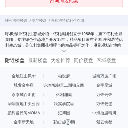
咨询周边配套
呼和浩特楼盘
赛罕楼盘
呼和浩特亿利生态城
呼和浩特亿利生态城介绍：亿利集团创立于1988年，旗下亿利金威
集团，专注绿色生态地产开发18年，精品项目遍布全国.呼和浩特亿
利生态城，是亿利集团扎根呼市的精品标杆之作，项目规划占地约
13.4万㎡，总建筑面积约48万㎡，项目分东、西两区开发，首期开
发9栋楼，二期开发10栋楼，建筑以24-33层欧式风格景观住宅为
附近楼盘
最新楼盘
为您推荐
同价楼盘
区域楼盘
主。项目打造87-200㎡全产品系户型，采用核心筒分离技术，实现
户户南北通透，引入亿利Elife生态3.0系统，打造静音降噪、净水除
霾、智能家居等多种功能的生态科技理想住区。
金地江山风华
柏悦府
城南万达广场
城发金牛座
永泰城御景二期独立商
金宇星城
业
永泰城百汇街
亿利澜庭
万锦云锦
华润置地中央公园
秋实学院里
万锦云玺
鹏辉当代阅MOMΛ
汇博园
中海拾里晴川
金宇新天地
彩虹城②期
紫云锦都