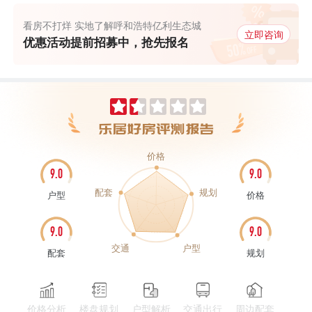
看房不打烊 实地了解呼和浩特亿利生态城
立即咨询
优惠活动提前招募中，抢先报名
价格
9.0
9.0
配套
规划
户型
价格
9.0
9.0
交通
户型
配套
规划
价格分析
楼盘规划
户型解析
交通出行
周边配套