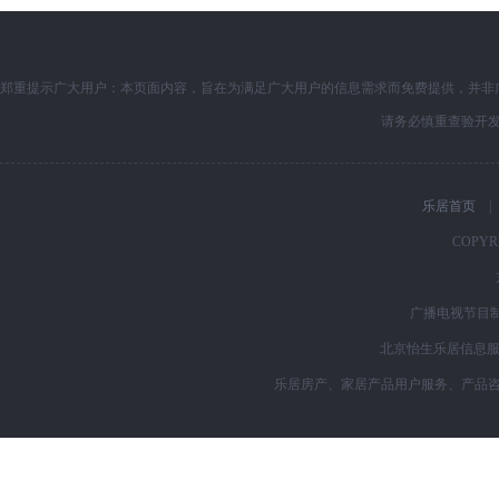
郑重提示广大用户：本页面内容，旨在为满足广大用户的信息需求而免费提供，并非
请务必慎重查验开
乐居首页
|
COPYRI
广播电视节目制
北京怡生乐居信息服务
乐居房产、家居产品用户服务、产品咨询购买