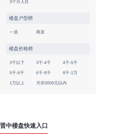
3个月入住
楼盘户型榜
一居
两居
楼盘价格榜
3千以下
3千-4千
4千-5千
5千-6千
6千-8千
8千-1万
1万以上
月供3000元以内
晋中楼盘
快速入口