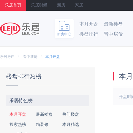
乐居首页
乐居财经
新房
家居
本月开盘
最新楼盘
楼盘排行
晋中房价
新房中心
乐居
\
\
乐居房产
晋中新房
本月开盘
本月
楼盘排行热榜
开盘时
乐居特色榜
本月开盘
最新楼盘
热门楼盘
搜索热榜
精装修
本月精选