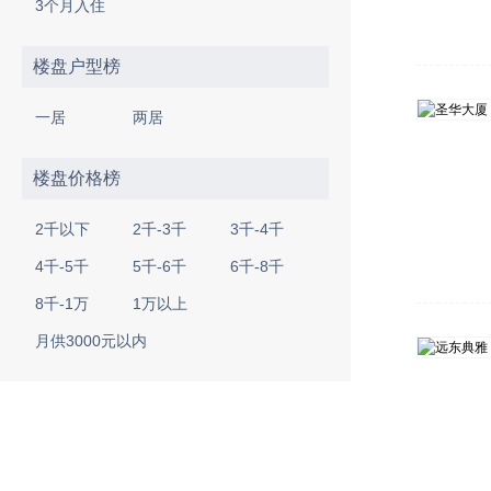
3个月入住
楼盘户型榜
一居
两居
楼盘价格榜
2千以下
2千-3千
3千-4千
4千-5千
5千-6千
6千-8千
8千-1万
1万以上
月供3000元以内