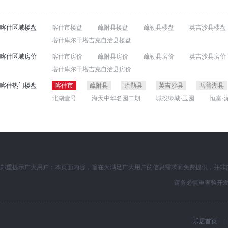
喀什区域楼盘
喀什市楼盘
疏附县楼盘
疏勒县楼盘
英吉沙县楼盘
塔什库尔干塔吉克自治县楼盘
喀什区域房价
喀什市房价
疏附县房价
疏勒县房价
英吉沙县房价
塔什库尔干塔吉克自治县房价
喀什热门楼盘
喀什市
疏附县
疏勒县
英吉沙县
岳普湖县
北湖壹号
海天中华名园二期
城投绿城·玉园
恒富·
郑重提示广大用户：本页面内容，旨在为满足广大用户的信息需求而免费提供，并非
请务必慎重查验开
乐居首页
|