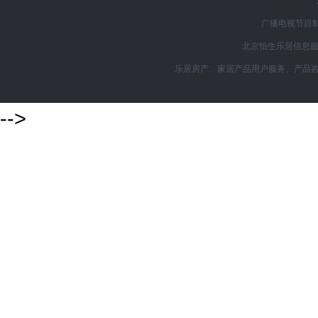
广播电视节目制
北京怡生乐居信息服务
乐居房产、家居产品用户服务、产品咨询购买
-->