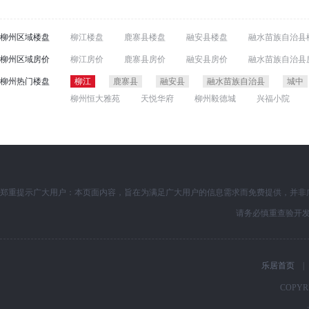
柳州区域楼盘
柳江楼盘
鹿寨县楼盘
融安县楼盘
融水苗族自治县
柳州区域房价
柳江房价
鹿寨县房价
融安县房价
融水苗族自治县
柳州热门楼盘
柳江
鹿寨县
融安县
融水苗族自治县
城中
柳州恒大雅苑
天悦华府
柳州毅德城
兴福小院
郑重提示广大用户：本页面内容，旨在为满足广大用户的信息需求而免费提供，并非
请务必慎重查验开
乐居首页
|
COPYRI