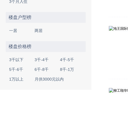
3个月入住
楼盘户型榜
一居
两居
楼盘价格榜
3千以下
3千-4千
4千-5千
5千-6千
6千-8千
8千-1万
1万以上
月供3000元以内